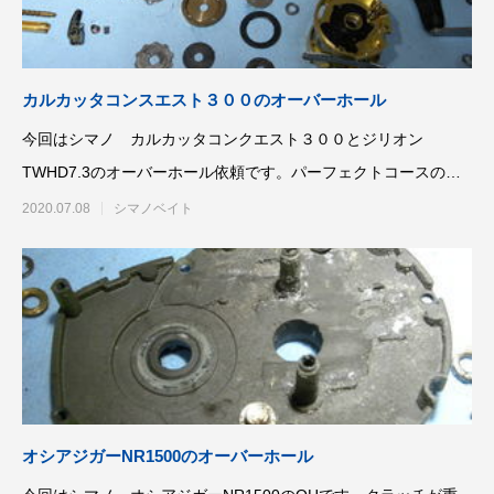
ッチ
2024.06.23
2024.05.09
カルカッタコンスエスト３００のオーバーホール
今回はシマノ カルカッタコンクエスト３００とジリオン
TWHD7.3のオーバーホール依頼です。パーフェクトコースのOH
に加えて、スプー
2020.07.08
シマノベイト
シマノ バンタム1000SGの1年点検
ダイワ スパルタンI
ール
2025.02.26
2024.10.31
オシアジガーNR1500のオーバーホール