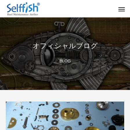
オフィシャルブログ
リールの豆知識
オーバー
BLOG
セルフメンテナンス用品
ラインを巻き込むときの工夫
シマノ スピニング
セルフメンテナンス用品（Selffishオリジナル）