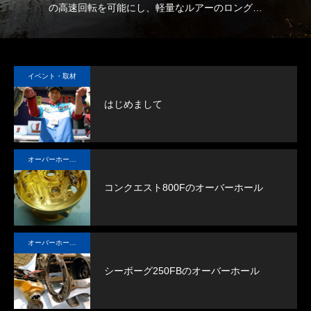
リールオーバーホール「マスタープログラ
Selffishが教え
の高速回転を可能にし、軽量なルアーのロングキ
熱
ム」
（第22回）コラム
ャストを実現します。
の
2023.03.21
2023.02.06
また狙うタナまでのより早い到達を可能にし、早
ス
い者勝ちの釣りに大きなアドバンテージをもたら
ギ
イベント・取材
します。
し
はじめまして
オーバーホール実例
コンクエスト800Fのオーバーホール
オーバーホール実例
シーボーグ250FBのオーバーホール