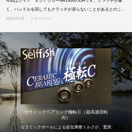
今回はシマノ オシアジガーNR1500のOHです。クラッチが重
く、ハンドルを回してもクラッチが戻らないことがあるとのこと
で原因を探り
2020.07.25
シマノベイト
謹賀新年
BSフジ「名品再生
2026.01.01
2025.05.16
けオ
セラミックベアリング極転Ｃ（超高速回転
向）
しま
セラミックボールによる超低摩擦トルクが、驚異
リ