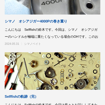
ッチ
2024.06.23
2024.05.09
シマノ オシアジガー4000Pの巻き重り
こんにちは Selffishの鈴木です。今回は、シマノ オシアジガ
ーのハンドルが極端に重たくなっている場合のOHです。このお
2024.05.31
シマノベイト
シマノ バンタム1000SGの1年点検
ダイワ スパルタンI
ール
2025.02.26
2024.10.31
Selffishの軌跡（完）
こんにちは Selffishの鈴木です。今日は長々とお話ししてきた