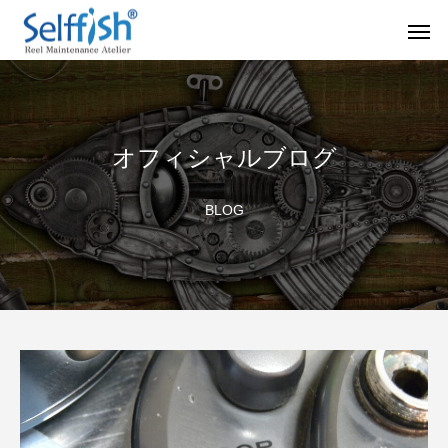
オフィシャルブログ
リールの豆知識
オーバー
BLOG
セルフメンテナンス用品
ラインを巻き込むときの工夫
シマノ スピニング
セルフメンテナンス用品（Selffishオリジナル）