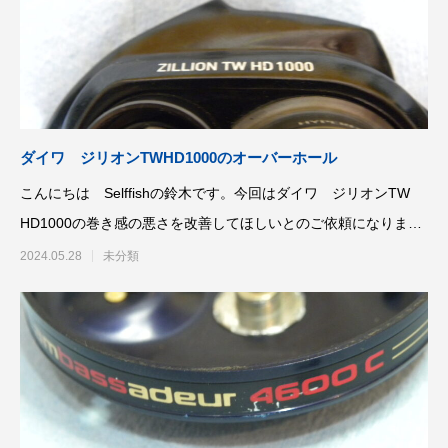
リールオーバーホール「マスタープログラ
Selffishが教え
ム」
（第22回）コラム
2023.03.21
2023.02.06
ダイワ ジリオンTWHD1000のオーバーホール
こんにちは Selffishの鈴木です。今回はダイワ ジリオンTW
HD1000の巻き感の悪さを改善してほしいとのご依頼になりま
す。
2024.05.28
未分類