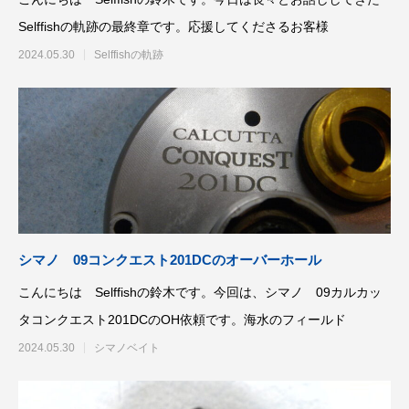
Selffishの軌跡の最終章です。応援してくださるお客様
2024.05.30
Selffishの軌跡
謹賀新年
BSフジ「名品再生
2026.01.01
2025.05.16
シマノ 09コンクエスト201DCのオーバーホール
こんにちは Selffishの鈴木です。今回は、シマノ 09カルカッ
タコンクエスト201DCのOH依頼です。海水のフィールド
2024.05.30
シマノベイト