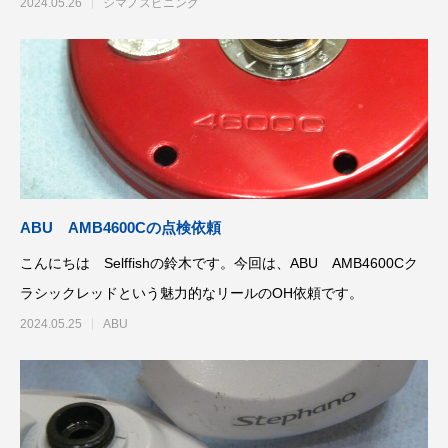
で
2024.05.26
シマノスピニング
ABU AMB4600Cの点検依頼
こんにちは Selffishの鈴木です。今回は、ABU AMB4600Cク
ラシックレッドという魅力的なリールのOH依頼です。
2024.05.25
ABU