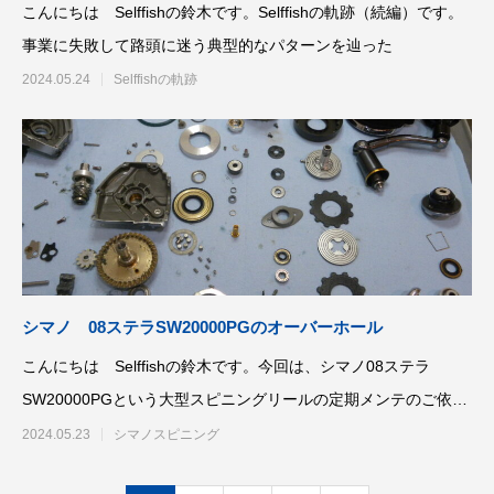
こんにちは Selffishの鈴木です。Selffishの軌跡（続編）です。
事業に失敗して路頭に迷う典型的なパターンを辿った
2024.05.24
Selffishの軌跡
シマノ 08ステラSW20000PGのオーバーホール
こんにちは Selffishの鈴木です。今回は、シマノ08ステラ
SW20000PGという大型スピニングリールの定期メンテのご依頼
です
2024.05.23
シマノスピニング