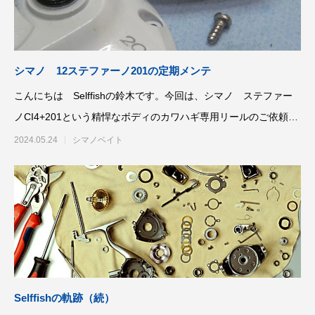
シマノ 12ステファーノ201の定期メンテ
こんにちは Selffishの鈴木です。今回は、シマノ ステファー
ノCI4+201という精悍なボディのカワハギ専用リールのご依頼で
す
2024.05.24
シマノベイト
Selffishの軌跡（続）