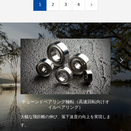
1
2
3
4
チューンドベアリング極転（高速回転向けオ
イルベアリング）
を
大幅な飛距離の伸び、落下速度の向上を実現しま
当
の放
す。
な