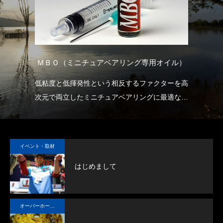
）
ＭＢＯ（ミニチュアベアリング専用オイル）
ホ・
低粘度と低揮発性という相反するファクターを高
リ
クロ
次元で両立したミニチュアベアリングに最適なオ
熱
イルです。
の
各部にさらさらと浸透していく（＝潤滑性が優れ
ス
ている）
ギ
イベント・取材
すぐに揮発しない（＝長く潤滑し続ける）
し
はじめまして
この本来相反する特性を、高い次元で両立してい
るのがMBOです。
オイル先進国アメリカにおける、トップグレード
オーバーホール実例
のオイルで、航空機にも使用されるMIL規格合格
品です。