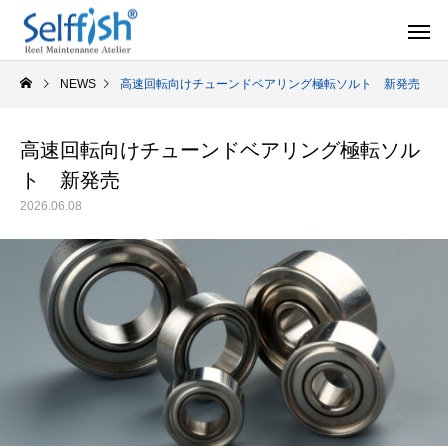
NEWS
高速回転向けチューンドベアリング極転ソルト 新発売
高速回転向けチューンドベアリング極転ソル
ト 新発売
リールの豆知識
オーバー
2026.06.08
セルフメンテナンス用品
ラインを巻き込むときの工夫
シマノ スピニング
セルフメンテナンス用品（Selffishオリジナル）