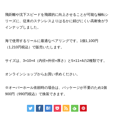
ッチ
2024.06.23
2024.05.09
飛距離や沈下スピードを飛躍的に向上させることが可能な極転シ
リーズに、従来のステンレスよりはるかに錆びにくい高耐食がラ
インナップしました。
海で使用するリールに最適なベアリングです。1個1,100円
（1,210円税込）で販売いたします。
サイズは、3×10×4（内径×外径×厚さ）と5×11×4の2種類です。
シマノ バンタム1000SGの1年点検
ダイワ スパルタンI
オンラインショップからお買い求めください。
ール
※オーバーホール依頼時の場合は、パッケージが不要のため1個
2025.02.26
2024.10.31
900円（990円税込）で換装できます。