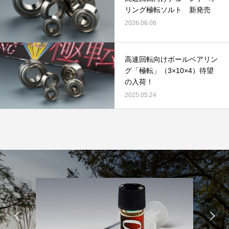
リールオーバーホール「マスタープログラ
Selffishが教え
リング極転ソルト 新発売
ム」
（第22回）コラム
2026.06.08
2023.03.21
2023.02.06
高速回転向けボールベアリン
グ「極転」（3×10×4）待望
の入荷！
2025.05.24