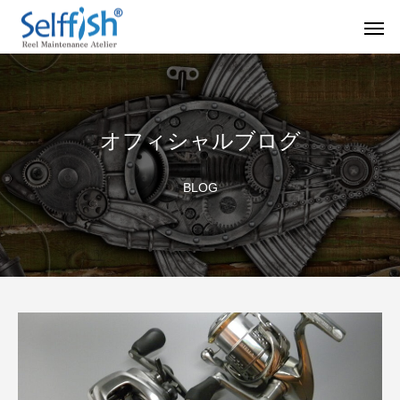
オフィシャルブログ
リールの豆知識
オーバー
BLOG
セルフメンテナンス用品
ラインを巻き込むときの工夫
シマノ スピニング
セルフメンテナンス用品（Selffishオリジナル）