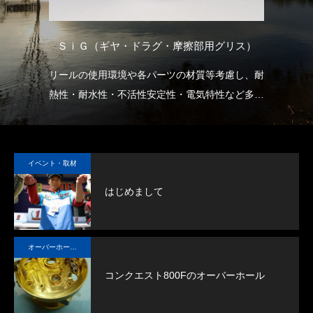
ＳｉＧ（ギヤ・ドラグ・摩擦部用グリス）
用
リールの使用環境や各パーツの材質等考慮し、耐
Ｐ
熱性・耐水性・不活性安定性・電気特性など多く
0
謹賀新年
BSフジ「名品再生
の要素において優れた特性を示すシリコン系グリ
出
スです。
し
2026.01.01
2025.05.16
ギアのノイズの軽減、ドラグのスムーズな滑り出
が
イベント・取材
し、稼動部の長期にわたる潤滑を確保できます。
ラ
はじめまして
ド
ト
グ
オーバーホール実例
コンクエスト800Fのオーバーホール