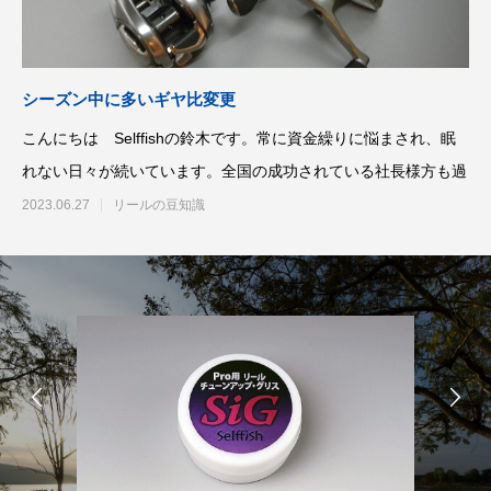
ッチ
2024.06.23
2024.05.09
シーズン中に多いギヤ比変更
こんにちは Selffishの鈴木です。常に資金繰りに悩まされ、眠
れない日々が続いています。全国の成功されている社長様方も過
2023.06.27
リールの豆知識
シマノ バンタム1000SGの1年点検
ダイワ スパルタンI
ール
2025.02.26
2024.10.31