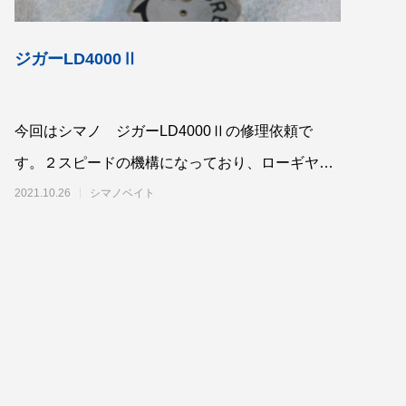
ジガーLD4000Ⅱ
今回はシマノ ジガーLD4000Ⅱの修理依頼で
春の陣）開
謹賀新年 2025年はチームを作ります！
（メンバー募集）
す。２スピードの機構になっており、ローギヤ、
2025.01.04
ハイギヤの切り替えができるハイパワーの
2021.10.26
シマノベイト