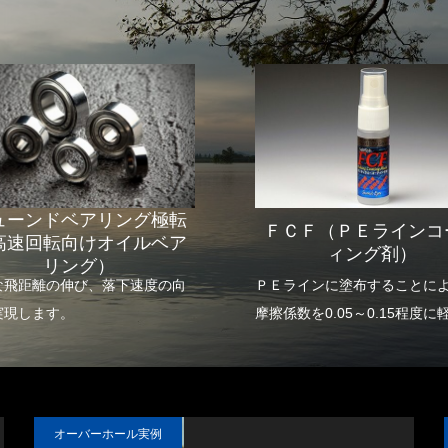
ューンドベアリング極転
ＦＣＦ（ＰＥラインコ
高速回転向けオイルベア
ィング剤）
リング）
な飛距離の伸び、落下速度の向
ＰＥラインに塗布することに
実現します。
摩擦係数を0.05～0.15程度に
し、スムーズなラインの放出
スピードの向上を実現します
しかも、他に類を見ない濃度
間の効果持続が可能です。
オーバーホール実例