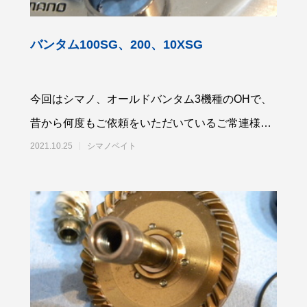
バンタム100SG、200、10XSG
今回はシマノ、オールドバンタム3機種のOHで、
「名品再生」に再出演します
第56回霞ヶ浦クリーン大作戦（
催します！
昔から何度もご依頼をいただいているご常連様か
6
2025.04.11
らです。汚れてきたのできれいにしてほし
2021.10.25
シマノベイト