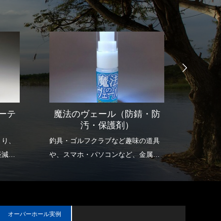
ーテ
魔法のヴェール（防錆・防
ＭＢ
汚・保護剤）
ン
より、
釣具・ゴルフクラブなど趣味の道具
お徳用
軽減
や、スマホ・パソコンなど、金属・
初回用に
と沈下
プラスティック等をミクロの膜でガ
お持ち
。
ードします。
で長期
オーバーホール実例