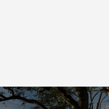
ホール術
Selffishが教えるリールオーバーホール術
）
（第20回）実践編（18ステラ④）
2023.01.22