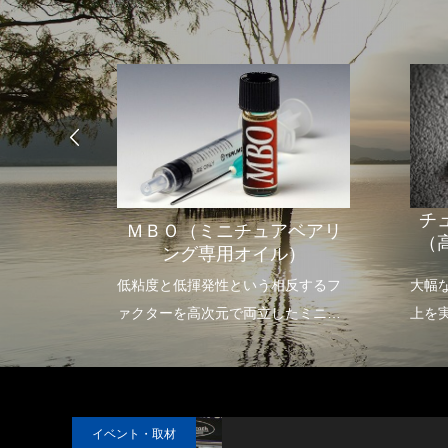
チ
グ極転
ＭＢＯ（ミニチュアベアリ
（
向）
ング専用オイル）
低摩擦ト
低粘度と低揮発性という相反するフ
大幅
可能に
ァクターを高次元で両立したミニチ
上を
キャスト
ュアベアリングに最適なオイルで
す。
い到達を
各部にさらさらと浸透していく（＝
りに大き
潤滑性が優れている）
イベント・取材