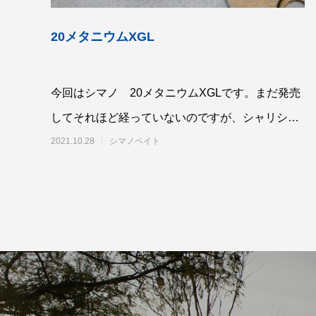
リールオーバーホール「マスタープログラ
Selff
ム」
（第22
20メタニウムXGL
2023.03.21
2023.02.0
今回はシマノ 20メタニウムXGLです。まだ発売
してそれほど経っていないのですが、シャリシャ
リ感が気になるとのことです。外観
2021.10.28
シマノベイト