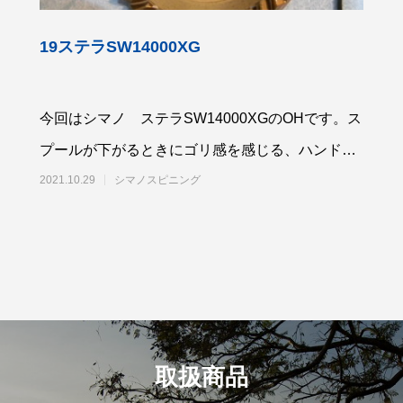
ishが教えるリールオーバーホール術
Selffishが教えるリールオーバー
回）コラム
（第21回）実践編（18ステラ⑤
19ステラSW14000XG
6
2023.01.29
今回はシマノ ステラSW14000XGのOHです。ス
プールが下がるときにゴリ感を感じる、ハンドル
をゆっくり回すと引っ掛かり感があ
2021.10.29
シマノスピニング
取扱商品