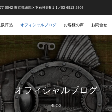
0042 東京都練馬区下石神井5-1-1／03-6913-2506
取扱商品
オフィシャルブログ
お客様の声
お問合せ
オーバーホール実例
釣果情報 イベントな
オフィシャルブログ
品
BLOG
スピニングリールのローラークラ
クラッチ返りによるダメージ
オリジナル）
カスタム