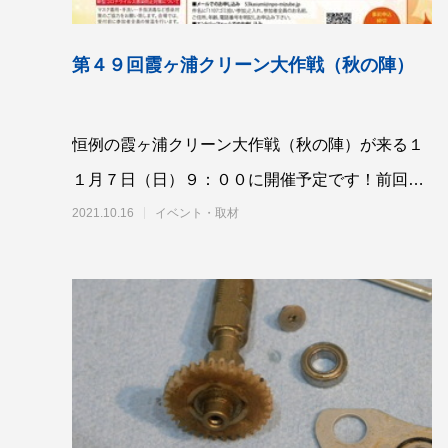
第４９回霞ヶ浦クリーン大作戦（秋の陣）
恒例の霞ヶ浦クリーン大作戦（秋の陣）が来る１
謹賀新年
BSフジ
１月７日（日）９：００に開催予定です！前回は
2026.01.01
2025.05.1
緊急事態宣言下で中止となり非常に残念でしたが
2021.10.16
イベント・取材