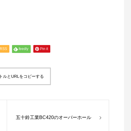
RSS
feedly
Pin it
トルとURLをコピーする
五十鈴工業BC420のオーバーホール