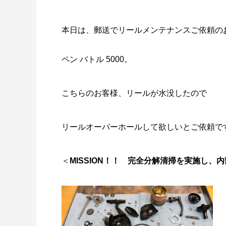
本日は、郵送でリールメンテナンスご依頼の
ペン バトル 5000。
謹賀新年
BSフジ
こちらのお客様、リールが水没したので
2026.01.01
2025.05.1
リールオーバーホールして欲しいとご依頼で
＜
MISSION！！
完全分解清掃を実施し、内