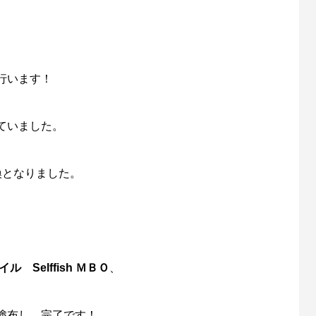
。
行います！
ていました。
換となりました。
 Selffish ＭＢＯ
、
塗布し、完了です！