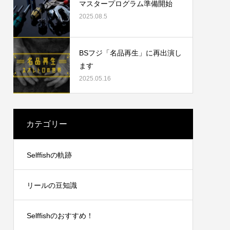
マスタープログラム準備開始
2025.08.5
2023.09.19
BSフジ「名品再生」に再出演し
ます
2025.05.16
カテゴリー
リングチ
シマノ21アンタレスDCXGLのオーバーホ
Selffishの軌跡
ール
2024.10.20
リールの豆知識
Selffishのおすすめ！