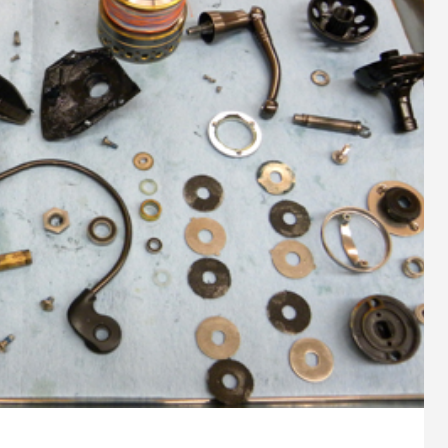
9
2023.10.26
スパルタンIC150Hのオーバーホ
シマノ 20メタニウムXGのベア
ューン
1
2024.10.24