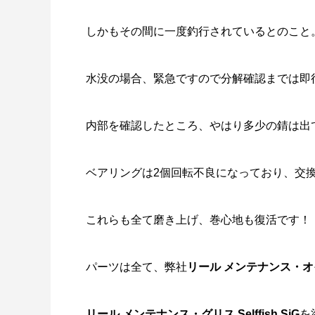
しかもその間に一度釣行されているとのこと
水没の場合、緊急ですので分解確認までは即
内部を確認したところ、やはり多少の錆は出
ベアリングは2個回転不良になっており、交
これらも全て磨き上げ、巻心地も復活です！
パーツは全て、弊社
リール メンテナンス・オイル
リール メンテナンス・グリス Selffish SiG
を