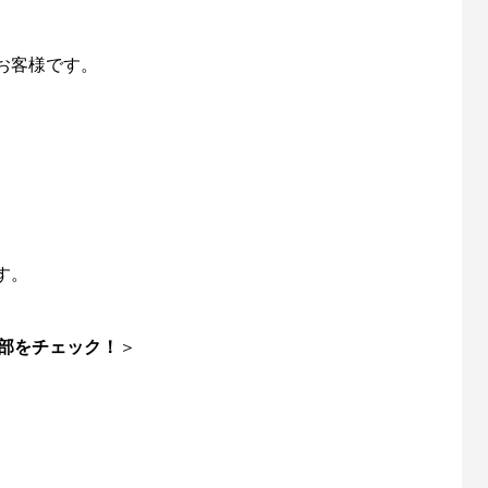
お客様です。
「名品再生」に再出演します
第56回霞ヶ浦クリーン大作戦（
催します！
6
2025.04.11
す。
部をチェック！
＞