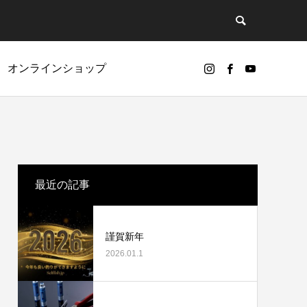
オンラインショップ
ど
リールオーバーホールに挑戦
最近の記事
謹賀新年
2026.01.1
カスタムパーツ
ギアノイズ（ゴリ感）について
ベアリング（Selffishオリジナル）