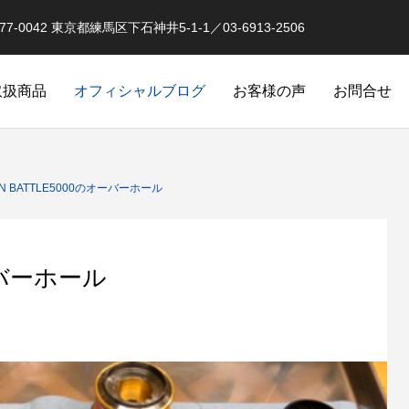
0042 東京都練馬区下石神井5-1-1／03-6913-2506
取扱商品
オフィシャルブログ
お客様の声
お問合せ
オーバーホール実例
釣果情報 イベントな
N BATTLE5000のオーバーホール
オーバーホール
品
スピニングリールのローラークラ
クラッチ返りによるダメージ
オリジナル）
カスタム