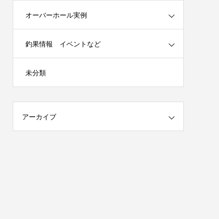
オーバーホール実例
釣果情報 イベントなど
春の陣）開
謹賀新年 2025年はチームを作ります！
未分類
（メンバー募集）
2025.01.04
アーカイブ