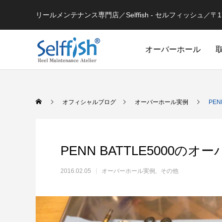
リールメンテナンス専門店／Selffish - セルフィッシュ／〒177-
オーバーホール
リールの豆知識
オフィシャルブログ
オーバーホール実例
PEN
PENN BATTLE5000の
2016.02.05
オーバーホール実例
その他
セルフメンテナンス用
ラインを巻き込むときの工夫
シマノ 
セルフメンテナンス用品（Selffish