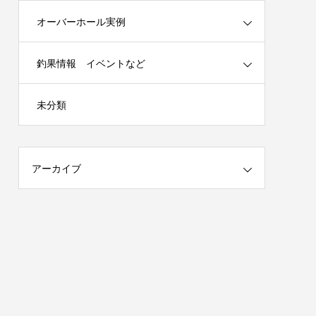
オーバーホール実例
釣果情報 イベントなど
春の陣）開
謹賀新年 2025年はチームを作ります！
未分類
（メンバー募集）
2025.01.04
アーカイブ