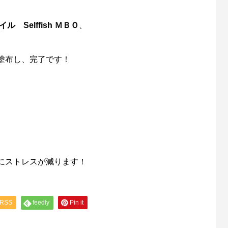
 Selffish ＭＢＯ
、
塗布し、完了です！
にストレスが減ります！
RSS
feedly
Pin it