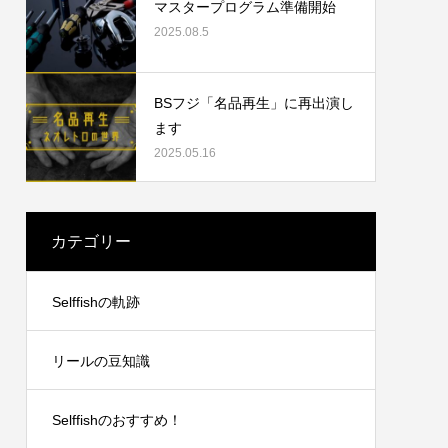
マスタープログラム準備開始
2025.08.5
2023.09.19
BSフジ「名品再生」に再出演し
ます
2025.05.16
カテゴリー
リングチ
シマノ21アンタレスDCXGLのオーバーホ
Selffishの軌跡
ール
2024.10.20
リールの豆知識
Selffishのおすすめ！