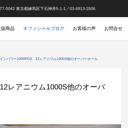
0042 東京都練馬区下石神井5-1-1／03-6913-2506
取扱商品
オフィシャルブログ
お客様の声
お問合せ
オーバーホール実例
釣果情報 イベントな
ツインパワー1000PGS 12レアニウム1000S他のオーバーホール
 12レアニウム1000S他のオーバ
品
スピニングリールのローラークラ
クラッチ返りによるダメージ
オリジナル）
カスタム