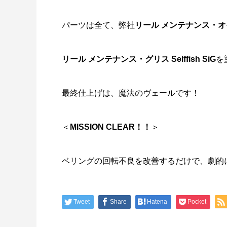
パーツは全て、弊社
リール メンテナンス・オイル
リール メンテナンス・グリス Selffish SiG
を
最終仕上げは、
魔法のヴェール
です！
＜
MISSION CLEAR！！
＞
ベリングの回転不良を改善するだけで、劇的
Tweet
Share
Hatena
Pocket