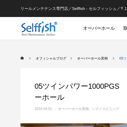
リールメンテナンス専門店／Selffish - セルフィッシュ／〒177-
オーバーホール
リールの豆知識
オフィシャルブログ
オーバーホール実例
05
05ツインパワー1000PGS
ーホール
2016.04.01
オーバーホール実例
シマノスピニング
セルフメンテナンス用
ラインを巻き込むときの工夫
シマノ 
セルフメンテナンス用品（Selffish