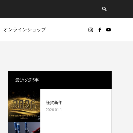
オンラインショップ
ど
リールオーバーホールに挑戦
最近の記事
謹賀新年
2026.01.1
カスタムパーツ
ギアノイズ（ゴリ感）について
ベアリング（Selffishオリジナル）