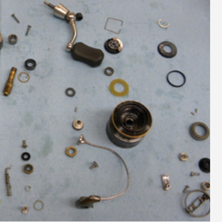
9
2023.10.26
スパルタンIC150Hのオーバーホ
シマノ 20メタニウムXGのベア
ューン
1
2024.10.24