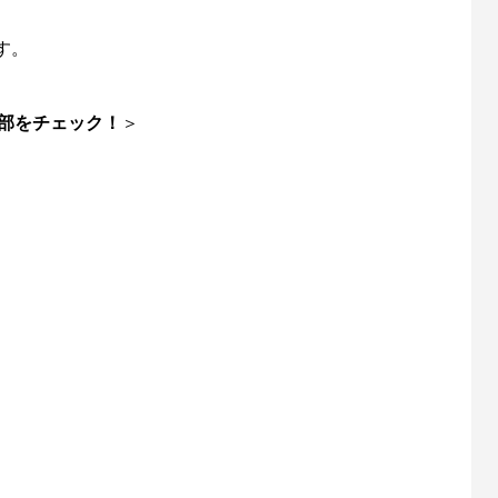
ishが教えるリールオーバーホール術
Selffishが教えるリールオーバー
回）コラム
（第21回）実践編（18ステラ⑤
す。
6
2023.01.29
部をチェック！
＞