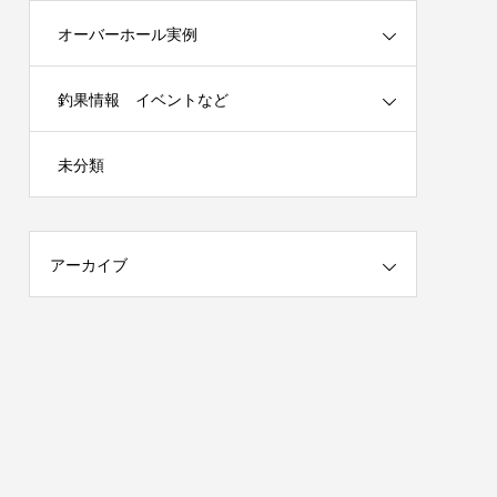
オーバーホール実例
釣果情報 イベントなど
春の陣）開
謹賀新年 2025年はチームを作ります！
未分類
（メンバー募集）
2025.01.04
アーカイブ