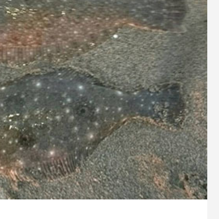
9
2023.10.26
スパルタンIC150Hのオーバーホ
シマノ 20メタニウムXGのベア
ューン
1
2024.10.24