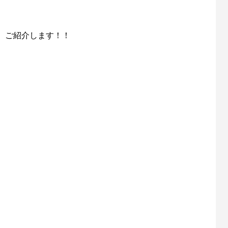
、ご紹介します！！
「名品再生」に再出演します
第56回霞ヶ浦クリーン大作戦（
催します！
6
2025.04.11