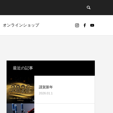
オンラインショップ
ど
リールオーバーホールに挑戦
最近の記事
謹賀新年
2026.01.1
カスタムパーツ
ギアノイズ（ゴリ感）について
ベアリング（Selffishオリジナル）