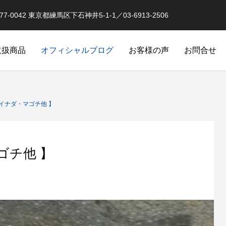
0042 東京都練馬区下石神井5-1-1／03-6913-2506
取扱商品
オフィシャルブログ
お客様の声
お問合せ
オーバーホール実例
釣果情報 イベントな
目・イナダ・マゴチ他 】
ゴチ他 】
品
スピニングリールのローラークラ
クラッチ返りによるダメージ
オリジナル）
カスタム