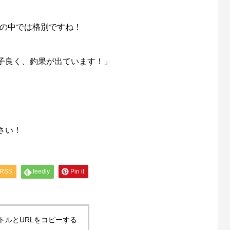
イルの中では格別ですね！
子良く、釣果が出ています！」
さい！
RSS
feedly
Pin it
トルとURLをコピーする