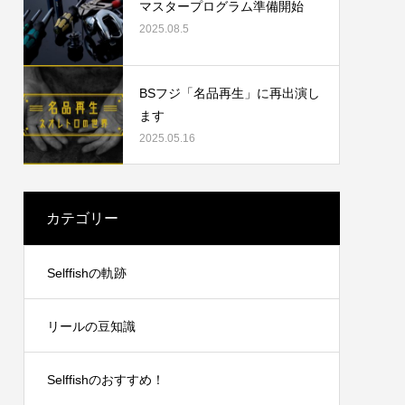
マスタープログラム準備開始
2025.08.5
2023.09.19
BSフジ「名品再生」に再出演し
ます
2025.05.16
カテゴリー
リングチ
シマノ21アンタレスDCXGLのオーバーホ
Selffishの軌跡
ール
2024.10.20
リールの豆知識
Selffishのおすすめ！