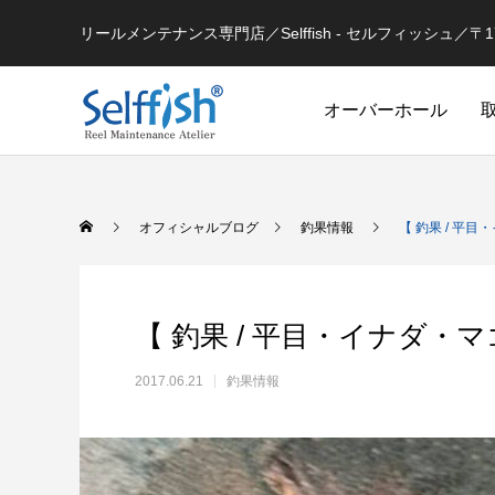
リールメンテナンス専門店／Selffish - セルフィッシュ／〒177-
オーバーホール
リールの豆知識
オフィシャルブログ
釣果情報
【 釣果 / 平
【 釣果 / 平目・イナダ・マ
2017.06.21
釣果情報
セルフメンテナンス用
ラインを巻き込むときの工夫
シマノ 
セルフメンテナンス用品（Selffish