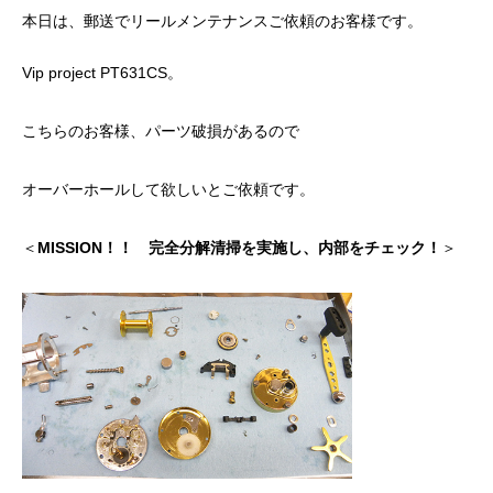
ッチ
本日は、郵送でリールメンテナンスご依頼のお客様です。
2024.06.23
2024.05.09
Vip project PT631CS。
こちらのお客様、パーツ破損があるので
オーバーホールして欲しいとご依頼です。
＜
MISSION！！
完全分解清掃を実施し、内部をチェック！
＞
シマノ バンタム1000SGの1年点検
ダイワ スパルタンI
ール
2025.02.26
2024.10.31