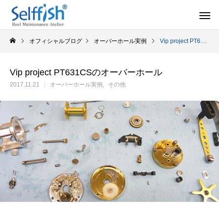
オフィシャルブログ
オーバーホール実例
Vip project PT631CSのオーバーホール
Vip project PT631CSのオーバーホール
2017.11.21
オーバーホール実例
その他
リールの豆知識
オーバー
セルフメンテナンス用品
ラインを巻き込むときの工夫
シマノ スピニング
セルフメンテナンス用品（Selffishオリジナル）