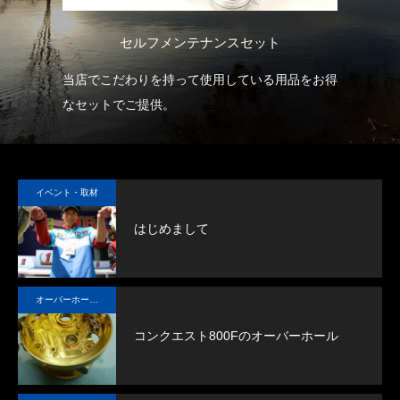
セルフメンテナンスセット
を
当店でこだわりを持って使用している用品をお得
リ
の放
なセットでご提供。
熱
の
持続
ス
ギ
イベント・取材
ロッ
し
はじめまして
イン
シン
オーバーホール実例
コンクエスト800Fのオーバーホール