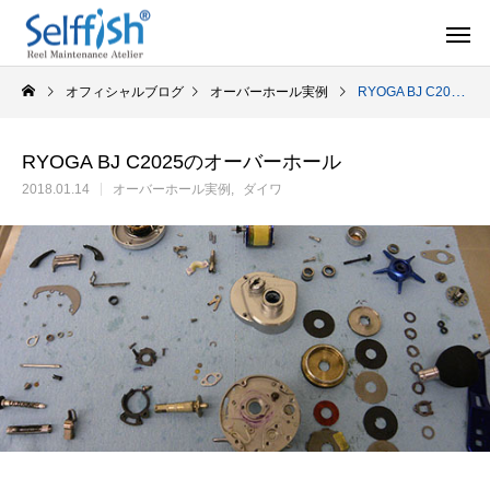
オフィシャルブログ
オーバーホール実例
RYOGA BJ C2025のオーバーホール
RYOGA BJ C2025のオーバーホール
2018.01.14
オーバーホール実例
ダイワ
リールの豆知識
オーバー
セルフメンテナンス用品
ラインを巻き込むときの工夫
シマノ スピニング
セルフメンテナンス用品（Selffishオリジナル）