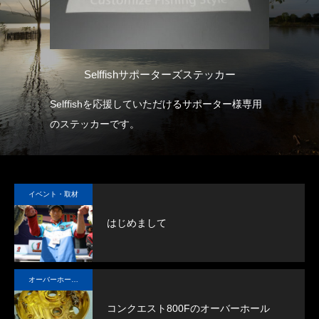
転
チ
Selffishサポーターズステッカー
驚異
Selffishを応援していただけるサポーター様専用
大
グキ
のステッカーです。
す
、早
たら
イベント・取材
はじめまして
オーバーホール実例
コンクエスト800Fのオーバーホール