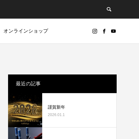
オンラインショップ
ど
リールオーバーホールに挑戦
最近の記事
謹賀新年
2026.01.1
カスタムパーツ
ギアノイズ（ゴリ感）について
ベアリング（Selffishオリジナル）