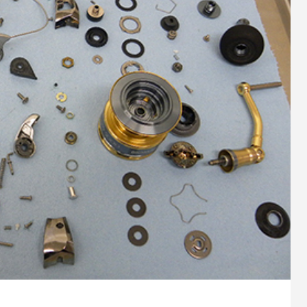
9
2023.10.26
スパルタンIC150Hのオーバーホ
シマノ 20メタニウムXGのベア
ューン
1
2024.10.24