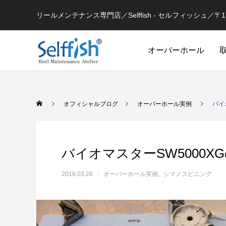
リールメンテナンス専門店／Selffish - セルフィッシュ／〒177-
オーバーホール
リールの豆知識
オフィシャルブログ
オーバーホール実例
バイ
バイオマスターSW5000
2018.03.26
オーバーホール実例
シマノスピニング
セルフメンテナンス用
ラインを巻き込むときの工夫
シマノ 
セルフメンテナンス用品（Selffish