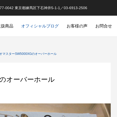
0042 東京都練馬区下石神井5-1-1／03-6913-2506
取扱商品
オフィシャルブログ
お客様の声
お問合せ
オーバーホール実例
釣果情報 イベントな
オマスターSW5000XGのオーバーホール
XGのオーバーホール
品
スピニングリールのローラークラ
クラッチ返りによるダメージ
オリジナル）
カスタム