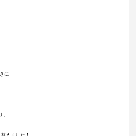
きに
り、
に替えました！