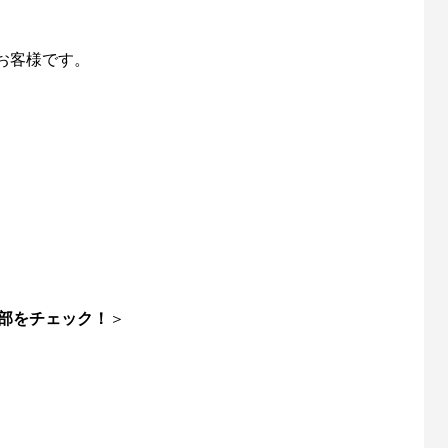
お客様です。
「名品再生」に再出演します
第56回霞ヶ浦クリーン大作戦（
催します！
6
2025.04.11
部をチェック！
＞