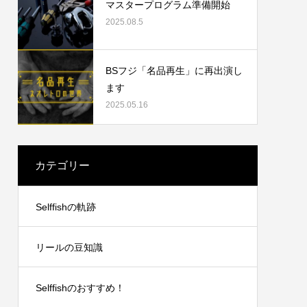
マスタープログラム準備開始
2025.08.5
2023.09.19
BSフジ「名品再生」に再出演し
ます
2025.05.16
カテゴリー
リングチ
シマノ21アンタレスDCXGLのオーバーホ
Selffishの軌跡
ール
2024.10.20
リールの豆知識
Selffishのおすすめ！