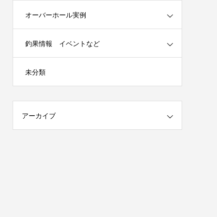
オーバーホール実例
釣果情報 イベントなど
春の陣）開
謹賀新年 2025年はチームを作ります！
未分類
（メンバー募集）
2025.01.04
アーカイブ