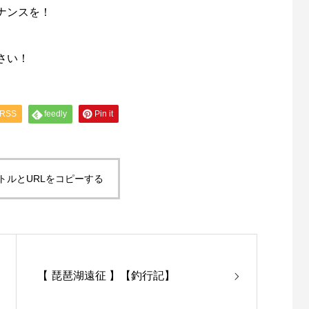
ナンスを！
さい！
RSS
feedly
Pin it
トルとURLをコピーする
【 琵琶湖遠征 】【釣行記】