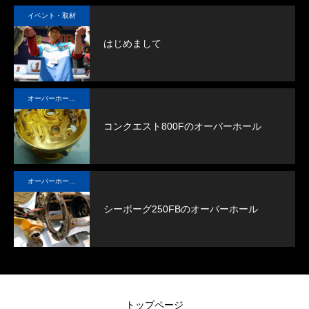
たら
ギ
イベント・取材
し
はじめまして
オーバーホール実例
コンクエスト800Fのオーバーホール
オーバーホール実例
シーボーグ250FBのオーバーホール
トップページ