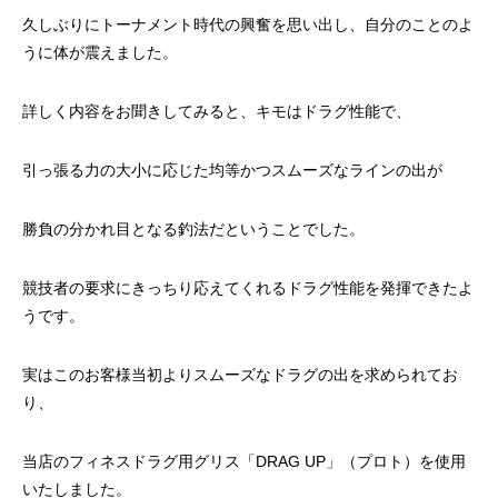
ッチ
久しぶりにトーナメント時代の興奮を思い出し、自分のことのよ
2024.06.23
2024.05.09
うに体が震えました。
詳しく内容をお聞きしてみると、キモはドラグ性能で、
引っ張る力の大小に応じた均等かつスムーズなラインの出が
勝負の分かれ目となる釣法だということでした。
競技者の要求にきっちり応えてくれるドラグ性能を発揮できたよ
うです。
シマノ バンタム1000SGの1年点検
ダイワ スパルタンI
ール
実はこのお客様当初よりスムーズなドラグの出を求められてお
2025.02.26
2024.10.31
り、
当店のフィネスドラグ用グリス「DRAG UP」（プロト）を使用
いたしました。