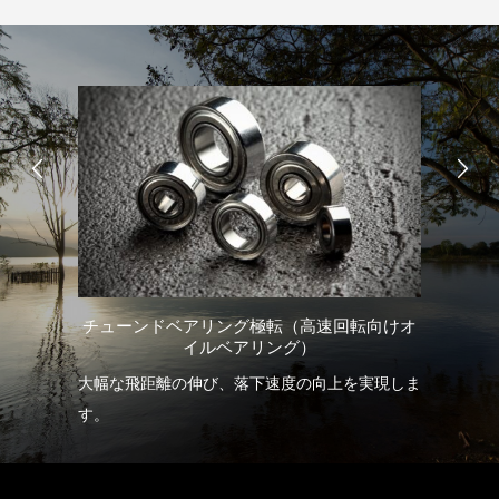
転
チューンドベアリング極転（高速回転向けオ
イルベアリング）
驚異
大幅な飛距離の伸び、落下速度の向上を実現しま
リ
グキ
す。
熱
の
、早
ス