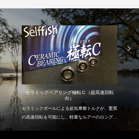
けオ
セラミックベアリング極転Ｃ（超高速回転
向）
しま
セラミックボールによる超低摩擦トルクが、驚異
S
の高速回転を可能にし、軽量なルアーのロングキ
の
ャストを実現します。
また狙うタナまでのより早い到達を可能にし、早