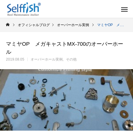
オフィシャルブログ
オーバーホール実例
マミヤOP メガキャストMX-700のオーバーホール
マミヤOP メガキャストMX-700のオーバーホー
ル
リールの豆知識
オーバー
2019.08.05
オーバーホール実例
その他
セルフメンテナンス用品
ラインを巻き込むときの工夫
シマノ スピニング
セルフメンテナンス用品（Selffishオリジナル）