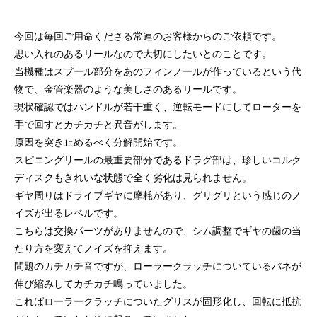
ッチ
2024.06.23
2024.05.09
今回は毎回ご用命くださる常連のお客様からのご依頼です。
思い入れのあるリールなので大切にしたいとのことです。
当機種はスプール部分をあのフィンノールが作っているという代
物で、金管楽器のような美しさのあるリールです。
現状確認ではハンドルが若干重く、逆転モードにしてローターを
手で回すとカチカチと異音がします。
原因を突き止めるべく分解開始です。
スピニングリールの最重要部分であるドラグ部は、珍しいコルク
ディスクもきれいな状態で全く劣化は見られません。
ギヤ周りはドライブギヤに摩耗があり、グリグリという感じのノ
シマノ バンタム1000SGの1年点検
ダイワ スパルタンI
イズが出るレベルです。
ール
こちらは交換パーツがありませんので、シム調整でギヤの歯の当
2025.02.26
2024.10.31
たり方を変えてノイズを抑えます。
問題のカチカチ音ですが、ローラークラッチについているバネが
伸び縮みしてカチカチ鳴っていました。
こればローラークラッチについたグリスが固形化し、回転に抵抗