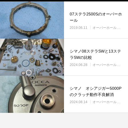
リールオーバーホール「マスタープログラ
Selffishが教え
ム」
（第22回）コラム
07ステラ2500Sのオーバーホ
2023.03.21
2023.02.06
ール
2019.06.11
オーバーホール実例
シマノ08ステラSWと13ステ
ラSWの比較
2024.06.28
オーバーホール実例
シマノ オシアジガー5000P
のクラッチ動作不良解消
2024.08.14
オーバーホール実例