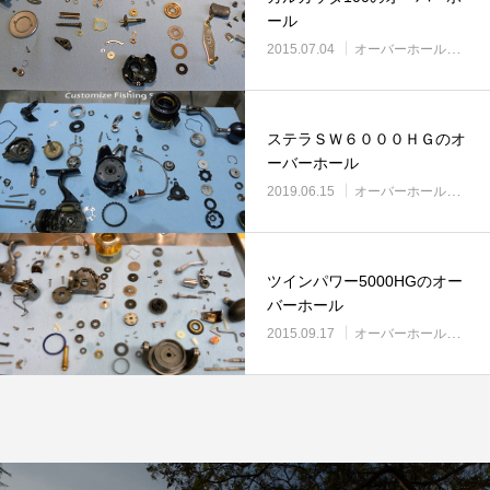
リールオーバーホール「マスタープログラ
Selffishが教え
ール
ム」
（第22回）コラム
2015.07.04
オーバーホール実例
2023.03.21
2023.02.06
ステラＳＷ６０００ＨＧのオ
ーバーホール
2019.06.15
オーバーホール実例
ツインパワー5000HGのオー
バーホール
2015.09.17
オーバーホール実例