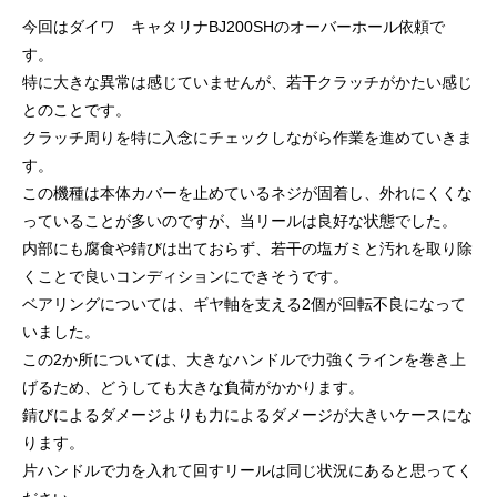
ッチ
今回はダイワ キャタリナBJ200SHのオーバーホール依頼で
2024.06.23
2024.05.09
す。
特に大きな異常は感じていませんが、若干クラッチがかたい感じ
とのことです。
クラッチ周りを特に入念にチェックしながら作業を進めていきま
す。
この機種は本体カバーを止めているネジが固着し、外れにくくな
っていることが多いのですが、当リールは良好な状態でした。
内部にも腐食や錆びは出ておらず、若干の塩ガミと汚れを取り除
くことで良いコンディションにできそうです。
ベアリングについては、ギヤ軸を支える2個が回転不良になって
シマノ バンタム1000SGの1年点検
ダイワ スパルタンI
いました。
ール
この2か所については、大きなハンドルで力強くラインを巻き上
2025.02.26
2024.10.31
げるため、どうしても大きな負荷がかかります。
錆びによるダメージよりも力によるダメージが大きいケースにな
ります。
片ハンドルで力を入れて回すリールは同じ状況にあると思ってく