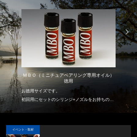
ＭＢＯ（ミニチュアベアリング専用オイル）
チ
徳用
用
お徳用サイズです。
大
初回用にセットのシリンジ+ノズルをお持ちの方
す
用です。
イベント・取材