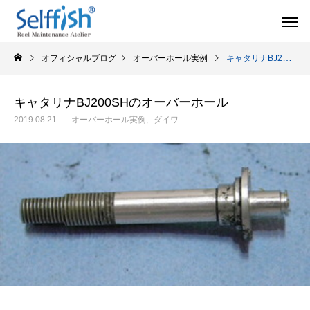
オフィシャルブログ
オーバーホール実例
キャタリナBJ200SHのオーバーホール
キャタリナBJ200SHのオーバーホール
2019.08.21
オーバーホール実例
ダイワ
リールの豆知識
オーバー
セルフメンテナンス用品
ラインを巻き込むときの工夫
シマノ スピニング
セルフメンテナンス用品（Selffishオリジナル）