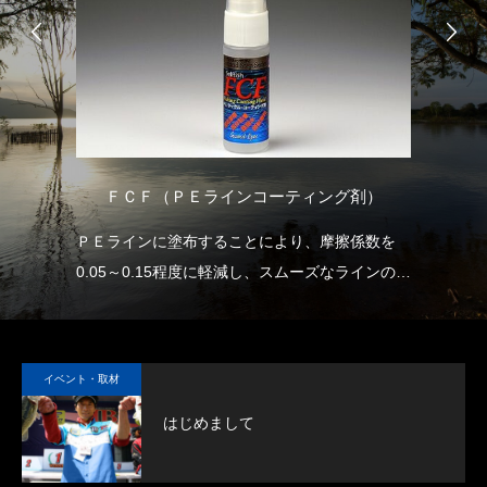
けオ
ＦＣＦ（ＰＥラインコーティング剤）
しま
ＰＥラインに塗布することにより、摩擦係数を
S
0.05～0.15程度に軽減し、スムーズなラインの放
の
出と沈下スピードの向上を実現します。
しかも、他に類を見ない濃度で長期間の効果持続
が可能です。
イベント・取材
ラインおよびラインが触れる部分（リールやロッ
はじめまして
ドのラインガイド等）に塗布することで、ライン
トラブルに悩まされることなく快適なフィッシン
グをお楽しみいただけます。