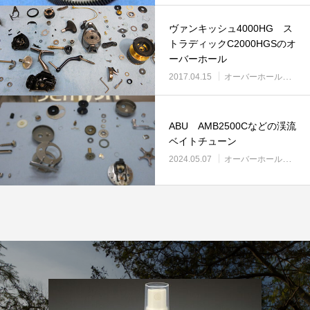
リールオーバーホール「マスタープログラ
Selffishが教え
ム」
（第22回）コラム
ヴァンキッシュ4000HG ス
トラディックC2000HGSのオ
2023.03.21
2023.02.06
ーバーホール
2017.04.15
オーバーホール実例
ABU AMB2500Cなどの渓流
ベイトチューン
2024.05.07
オーバーホール実例