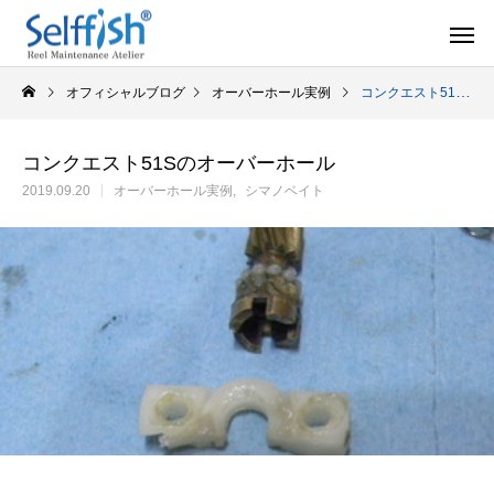
オフィシャルブログ
オーバーホール実例
コンクエスト51Sのオーバーホール
コンクエスト51Sのオーバーホール
2019.09.20
オーバーホール実例
シマノベイト
リールの豆知識
オーバー
セルフメンテナンス用品
ラインを巻き込むときの工夫
シマノ スピニング
セルフメンテナンス用品（Selffishオリジナル）