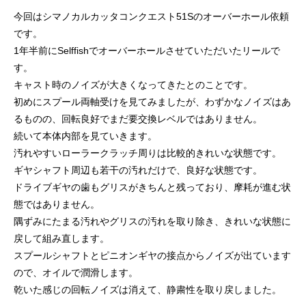
ッチ
今回はシマノカルカッタコンクエスト51Sのオーバーホール依頼
2024.06.23
2024.05.09
です。
1年半前にSelffishでオーバーホールさせていただいたリールで
す。
キャスト時のノイズが大きくなってきたとのことです。
初めにスプール両軸受けを見てみましたが、わずかなノイズはあ
るものの、回転良好でまだ要交換レベルではありません。
続いて本体内部を見ていきます。
汚れやすいローラークラッチ周りは比較的きれいな状態です。
ギヤシャフト周辺も若干の汚れだけで、良好な状態です。
ドライブギヤの歯もグリスがきちんと残っており、摩耗が進む状
シマノ バンタム1000SGの1年点検
ダイワ スパルタンI
態ではありません。
ール
隅ずみにたまる汚れやグリスの汚れを取り除き、きれいな状態に
2025.02.26
2024.10.31
戻して組み直します。
スプールシャフトとピニオンギヤの接点からノイズが出ています
ので、オイルで潤滑します。
乾いた感じの回転ノイズは消えて、静粛性を取り戻しました。