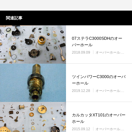
リールオーバーホール「マスタープログラ
Selffishが教え
ム」
（第22回）コラム
関連記事
2023.03.21
2023.02.06
07ステラC3000SDHのオー
バーホール
2018.09.09
オーバーホール実例
ツインパワーC3000のオーバ
ーホール
2019.12.28
オーバーホール実例
カルカッタXT101のオーバー
ホール
2015.09.12
オーバーホール実例