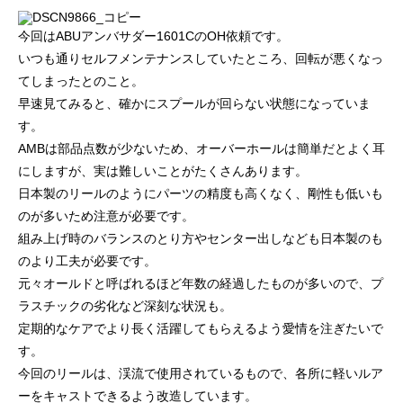
ッチ
2024.06.23
2024.05.09
今回はABUアンバサダー1601CのOH依頼です。
いつも通りセルフメンテナンスしていたところ、回転が悪くなっ
てしまったとのこと。
早速見てみると、確かにスプールが回らない状態になっていま
す。
AMBは部品点数が少ないため、オーバーホールは簡単だとよく耳
にしますが、実は難しいことがたくさんあります。
日本製のリールのようにパーツの精度も高くなく、剛性も低いも
のが多いため注意が必要です。
組み上げ時のバランスのとり方やセンター出しなども日本製のも
シマノ バンタム1000SGの1年点検
ダイワ スパルタンI
のより工夫が必要です。
ール
元々オールドと呼ばれるほど年数の経過したものが多いので、プ
ラスチックの劣化など深刻な状況も。
2025.02.26
2024.10.31
定期的なケアでより長く活躍してもらえるよう愛情を注ぎたいで
す。
今回のリールは、渓流で使用されているもので、各所に軽いルア
ーをキャストできるよう改造しています。