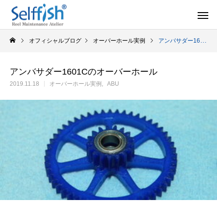
オフィシャルブログ
オーバーホール実例
アンバサダー1601Cのオーバーホール
アンバサダー1601Cのオーバーホール
2019.11.18
オーバーホール実例
ABU
リールの豆知識
オーバー
セルフメンテナンス用品
ラインを巻き込むときの工夫
シマノ スピニング
セルフメンテナンス用品（Selffishオリジナル）