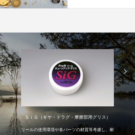
けオ
Ｍ
ＳｉＧ（ギヤ・ドラグ・摩擦部用グリス）
しま
リールの使用環境や各パーツの材質等考慮し、耐
お