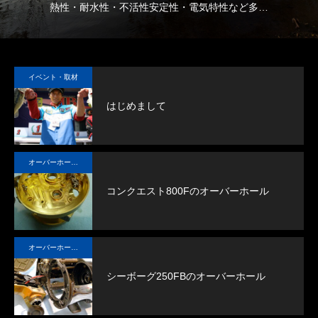
熱性・耐水性・不活性安定性・電気特性など多く
初
の要素において優れた特性を示すシリコン系グリ
用
スです。
ギアのノイズの軽減、ドラグのスムーズな滑り出
イベント・取材
し、稼動部の長期にわたる潤滑を確保できます。
はじめまして
オーバーホール実例
コンクエスト800Fのオーバーホール
オーバーホール実例
シーボーグ250FBのオーバーホール