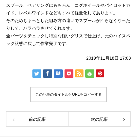
スプール、ベアリングはもちろん、コグホイールやパイロットガ
イド、レベルワインドなどもすべて軽量化してあります。
そのためちょっとした組み方の違いでスプールが回らなくなった
りして、ハラハラさせてくれます。
全パーツをチェックし特別な軽いグリスで仕上げ、元のハイスペ
ック状態に戻して作業完了です。
謹賀新年
BSフジ「名品再生
2019年11月18日 17:03
2026.01.01
2025.05.16
この記事のタイトルとURLをコピーする
前の記事
次の記事