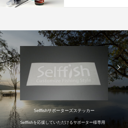
ル）
Selffishサポーターズステッカー
Selffishを応援していただけるサポーター様専用
当