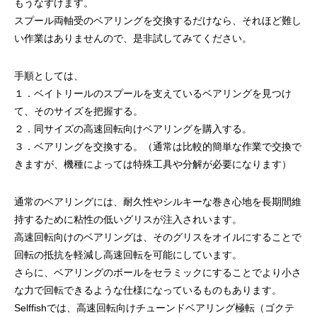
もうなずけます。
スプール両軸受のベアリングを交換するだけなら、それほど難し
い作業はありませんので、是非試してみてください。
手順としては、
１．ベイトリールのスプールを支えているベアリングを見つけ
謹賀新年
BSフジ「名品再生
て、そのサイズを把握する。
２．同サイズの高速回転向けベアリングを購入する。
2026.01.01
2025.05.16
３．ベアリングを交換する。（通常は比較的簡単な作業で交換で
きますが、機種によっては特殊工具や分解が必要になります）
通常のベアリングには、耐久性やシルキーな巻き心地を長期間維
持するために粘性の低いグリスが注入されいます。
高速回転向けのベアリングは、そのグリスをオイルにすることで
回転の抵抗を軽減し高速回転を可能にしています。
さらに、ベアリングのボールをセラミックにすることでより小さ
な力で回転できるような仕様になっているものもあります。
Selffishでは、高速回転向けチューンドベアリング極転（ゴクテ