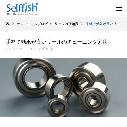
オフィシャルブログ
リールの豆知識
手軽で効果が高いリールのチューニング方法
手軽で効果が高いリールのチューニング方法
2020.08.30
リールの豆知識
リールの豆知識
オーバー
セルフメンテナンス用品
ラインを巻き込むときの工夫
シマノ スピニング
セルフメンテナンス用品（Selffishオリジナル）