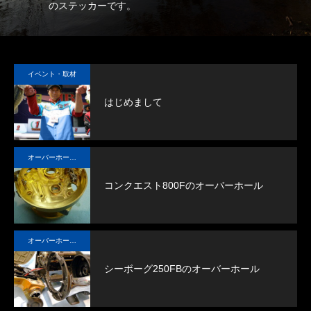
の方
のステッカーです。
な
イベント・取材
はじめまして
オーバーホール実例
コンクエスト800Fのオーバーホール
オーバーホール実例
シーボーグ250FBのオーバーホール