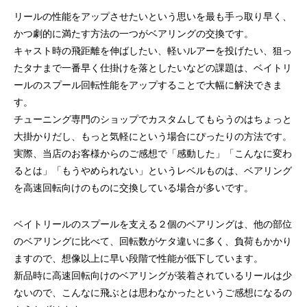
ッチ
リールの性能をアップさせたいという思いを最も手っ取り早く、
2024.06.23
2024.05.09
かつ劇的に満たす方法の一つがベアリングの交換です。
キャスト時の飛距離を伸ばしたい、軽いルアーを投げたい、狙っ
たタナまで一番早く仕掛けを落としたいなどの課題は、ベイトリ
ールのスプール回転性能をアップすることで大幅に解決できま
す。
チューニング専門のショップでカスタムしてもらうのはちょっと
大掛かりだし、もっと気軽にという場合にぴったりの方法です。
実際、当店のお客様からのご感想で「感動した」「こんなに変わ
るとは」「もうやめられない」というレベルものは、ベアリング
を高速回転向けのものに交換している場合が多いです。
シマノ バンタム1000SGの1年点検
ダイワ スパルタンI
ール
ベイトリールのスプールを支える２個のベアリングは、他の部位
2025.02.26
2024.10.31
のベアリングに比べて、回転数がケタ違いに多く、負荷もかかり
ますので、想像以上に早い段階で性能が低下しています。
新品時に高速回転向けのベアリングが装着されているリールは少
ないので、こんなに飛ぶとは思わなかったというご感想になるの