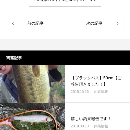
前の記事
次の記事
謹賀新年
BSフジ「名品再生
関連記事
2026.01.01
2025.05.16
【ブラックバス】50cm【ご
報告頂きました！】
2015.10.26
釣果情報
嬉しい釣果報告です！
2019.08.18
釣果情報