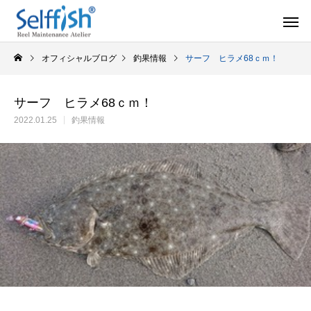
オフィシャルブログ
釣果情報
サーフ ヒラメ68ｃｍ！
サーフ ヒラメ68ｃｍ！
2022.01.25
釣果情報
リールの豆知識
オーバー
セルフメンテナンス用品
ラインを巻き込むときの工夫
シマノ スピニング
セルフメンテナンス用品（Selffishオリジナル）