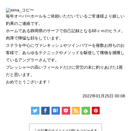
ッチ
2024.06.23
2024.05.09
毎年オーバーホールをご依頼いただいているご常連様より嬉しい
釣果のご連絡です。
ホームである静岡県のサーフで自己記録となる68ｃｍのヒラメ。
肉厚で獰猛な顔をしています。
ステラを中心にヴァンキッシュやツインパワーを複数お持ちのお
客様で、あらゆるテクニックやメソッドを駆使して獲物を捕獲し
ているアングラーさんです。
プレッシャーの高いフィールドだけに苦労の末に釣りあげた1尾
だと思います。
おめでとうございます！
シマノ バンタム1000SGの1年点検
ダイワ スパルタンI
ール
2022年01月25日 00:08
2025.02.26
2024.10.31
この記事のタイトルとURLをコピーする