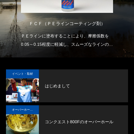
ＦＣＦ（ＰＥラインコーティング剤）
用
ＰＥラインに塗布することにより、摩擦係数を
当
0.05～0.15程度に軽減し、スムーズなラインの放
な
出と沈下スピードの向上を実現します。
しかも、他に類を見ない濃度で長期間の効果持続
が可能です。
イベント・取材
ラインおよびラインが触れる部分（リールやロッ
はじめまして
ドのラインガイド等）に塗布することで、ライン
トラブルに悩まされることなく快適なフィッシン
グをお楽しみいただけます。
オーバーホール実例
コンクエスト800Fのオーバーホール