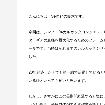
こんにちは Selffishの鈴木です。
今回は、シマノ 04カルカッタコンクエスト
謹賀新年
BSフジ
ターギアの直径を最大化するためのフレーム
2026.01.01
ールです。当時はそれまでのカルカッタシリ
2025.05.1
した。
20年経過した今でも第一線で活躍している
いる証といっても良いと思います。
しかし、さすがにこの長期間経過すると塩に
いない場合、分解自体ができず作業不能とい