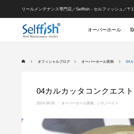
リールメンテナンス専門店／Selffish - セルフィッシュ／〒177-
オーバーホール
リールの豆知識
オフィシャルブログ
オーバーホール実例
04
04カルカッタコンクエスト
2024.06.05
オーバーホール実例
シマノベイト
セルフメンテナンス用
ラインを巻き込むときの工夫
シマノ 
セルフメンテナンス用品（Selffish