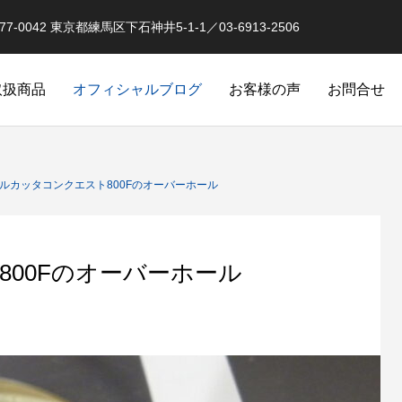
0042 東京都練馬区下石神井5-1-1／03-6913-2506
取扱商品
オフィシャルブログ
お客様の声
お問合せ
オーバーホール実例
釣果情報 イベントな
カルカッタコンクエスト800Fのオーバーホール
800Fのオーバーホール
品
スピニングリールのローラークラ
クラッチ返りによるダメージ
オリジナル）
カスタム