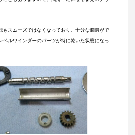
ishが教えるリールオーバーホール術
Selffishが教えるリールオーバー
回）コラム
（第21回）実践編（18ステラ⑤
6
2023.01.29
転もスムーズではなくなっており、十分な潤滑がで
レベルワインダーのパーツが特に乾いた状態になっ