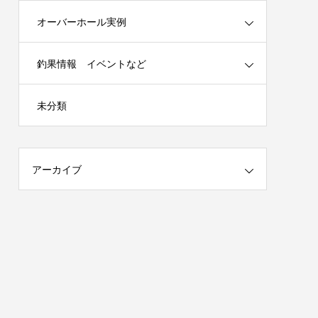
オーバーホール実例
釣果情報 イベントなど
春の陣）開
謹賀新年 2025年はチームを作ります！
未分類
（メンバー募集）
2025.01.04
アーカイブ