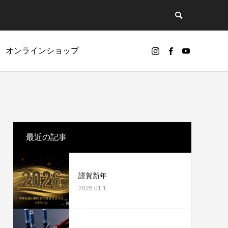
オンラインショップ
ど
リールオーバーホールに挑戦
最近の記事
謹賀新年
2026.01.1
カスタムパーツ
ギアノイズ（ゴリ感）について
ベアリング（Selffishオリジナル）