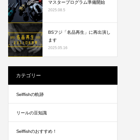
マスタープログラム準備開始
2025.08.5
2023.09.19
BSフジ「名品再生」に再出演し
ます
2025.05.16
カテゴリー
リングチ
シマノ21アンタレスDCXGLのオーバーホ
Selffishの軌跡
ール
2024.10.20
リールの豆知識
Selffishのおすすめ！