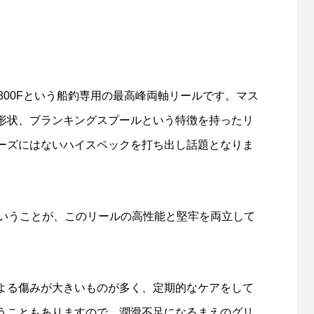
800Fという船釣専用の最高峰両軸リールです。マス
「名品再生」に再出演します
第56回霞ヶ浦クリーン大作戦（
形状、ブランキングスプールという特徴を持ったリ
催します！
ーズにはないハイスペックを打ち出し話題となりま
6
2025.04.11
ということが、このリールの高性能と堅牢を両立して
よる傷みが大きいものが多く、定期的なケアをして
うこともありますので、潤滑不足になるまえのグリ