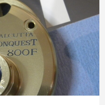
9
2023.10.26
スパルタンIC150Hのオーバーホ
シマノ 20メタニウムXGのベア
ューン
1
2024.10.24