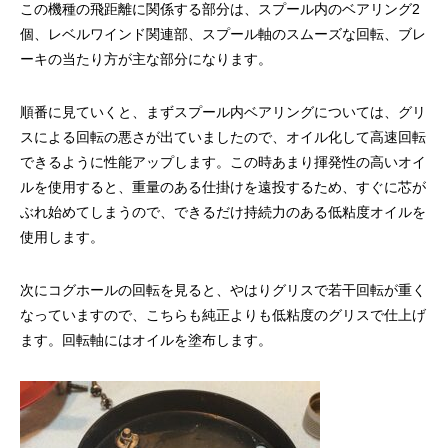
リールオーバーホール「マスタープログラ
Selffishが教え
この機種の飛距離に関係する部分は、スプール内のベアリング2
個、レベルワインド関連部、スプール軸のスムーズな回転、ブレ
ム」
（第22回）コラム
ーキの当たり方が主な部分になります。
2023.03.21
2023.02.06
順番に見ていくと、まずスプール内ベアリングについては、グリ
スによる回転の悪さが出ていましたので、オイル化して高速回転
できるように性能アップします。この時あまり揮発性の高いオイ
ルを使用すると、重量のある仕掛けを遠投するため、すぐに芯が
ぶれ始めてしまうので、できるだけ持続力のある低粘度オイルを
使用します。
次にコグホールの回転を見ると、やはりグリスで若干回転が重く
なっていますので、こちらも純正よりも低粘度のグリスで仕上げ
ます。回転軸にはオイルを塗布します。