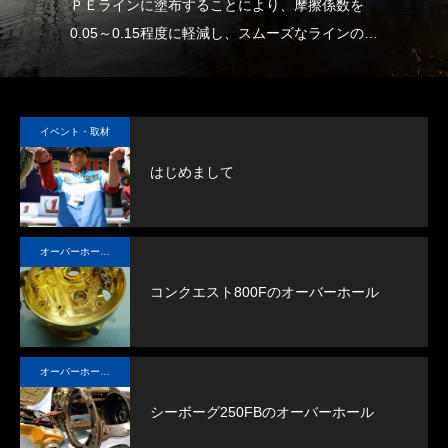
、耐
ＰＥラインに塗布することにより、摩擦係数を
大
多く
0.05～0.15程度に軽減し、スムーズなラインの放
す
グリ
出と沈下スピードの向上を実現します。
しかも、他に類を見ない濃度で長期間の効果持続
り出
が可能です。
イベント・取材
す。
ラインおよびラインが触れる部分（リールやロッ
はじめまして
ドのラインガイド等）に塗布することで、ライン
トラブルに悩まされることなく快適なフィッシン
グをお楽しみいただけます。
オーバーホール実例
コンクエスト800Fのオーバーホール
オーバーホール実例
シーボーグ250FBのオーバーホール