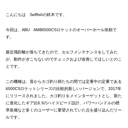
ッチ
2024.06.23
2024.05.09
こんにちは Selffishの鈴木です。
今回は、ABU AMB6500CSロケットのオーバーホール依頼で
す。
最近飛距離が落ちてきたので、セルフメンテナンスをしてみた
が、動作がぎこちないのでチェックおよび改善してほしいとのこ
とです。
シマノ バンタム1000SGの1年点検
ダイワ スパルタンI
この機種は、昔からカゴ釣り師たちの間では定番中の定番である
6500CSロケットシリーズの比較的新しいバージョンで、2017年
ール
にリリースされました。カゴ釣りをメインターゲットとし、新た
2025.02.26
2024.10.31
に進化したギア比6.3のハイスピード設計、パワーハンドルの標
準装備など多くのユーザーに要望されていた点を盛り込んだリー
ルです。