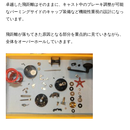
卓越した飛距離はそのままに、キャスト中のブレーキ調整が可能
なパーミングサイドのキャップ装備など機能性重視の設計になっ
ています。
飛距離が落ちてきた原因となる部分を重点的に見ていきながら、
全体をオーバーホールしていきます。
謹賀新年
BSフジ「名品再生
2026.01.01
2025.05.16