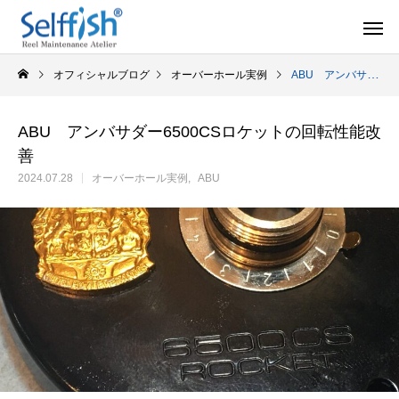
オフィシャルブログ
オーバーホール実例
ABU アンバサダー6500CSロケットの回転性能改善
ABU アンバサダー6500CSロケットの回転性能改
善
リールの豆知識
オーバー
2024.07.28
オーバーホール実例
ABU
セルフメンテナンス用品
ラインを巻き込むときの工夫
シマノ スピニング
セルフメンテナンス用品（Selffishオリジナル）