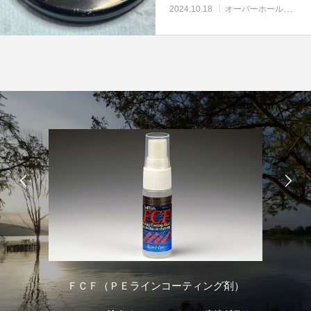
2024.10.18
オーバーホール実例
チ
）
ＦＣＦ（ＰＥラインコーティング剤）