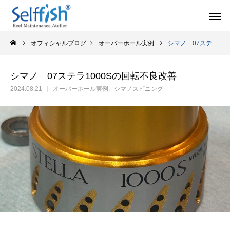
オフィシャルブログ
オーバーホール実例
シマノ 07ステラ1000Sの回転不良改善
シマノ 07ステラ1000Sの回転不良改善
2024.08.21
オーバーホール実例
シマノスピニング
リールの豆知識
オーバー
セルフメンテナンス用品
ラインを巻き込むときの工夫
シマノ スピニング
セルフメンテナンス用品（Selffishオリジナル）