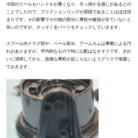
今回のリールもハンドルが重くなり、引っ掛かる感じがあるとの
ことでしたので、フリクションリングが原因であることはほぼ決
まりです。その影響でその他の部分に摩耗や破損が出ていないと
良いのですが、さっそく全パーツをチェックしていきます。
スプール内ドラグ部や、ベール部分、アームカムは摩擦による汚
謹賀新年
BSフジ「名品再生
れがありますが、平均的なもので特に心配はなさそうです。きれ
いに清掃してから、急激な摩耗が起こらないようグリスで保護し
2026.01.01
2025.05.16
ておきます。