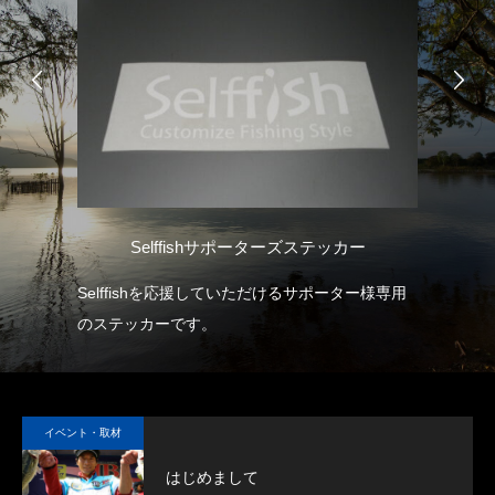
）
Selffishサポーターズステッカー
ホ・
Selffishを応援していただけるサポーター様専用
セ
クロ
のステッカーです。
の
ャ
ま
い
イベント・取材
し
はじめまして