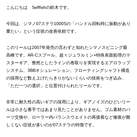
ッチ
こんにちは Selffishの鈴木です。
2024.06.23
2024.05.09
今回は、シマノ07ステラ1000Sの「ハンドル回転時に振動があり
重たい」という症状の改善依頼です。
このリールは2007年発売の言わずと知れたシマノスピニング最
高峰です。AR-Cスプール、超々ジュラルミン+特殊表面処理のマ
スターギア、整然としたラインの巻取りを実現するエアロラップ
システム、3BBオシュレーション、フローティングシャフト構造
の採用など数え上げたらきりがないくらいの技術をつぎ込み、
「ただ一つの選択」と位置付けられたリールです。
シマノ バンタム1000SGの1年点検
ダイワ スパルタンI
ール
非常に耐久性の高いギアの採用により、ギアノイズのひどいリー
2025.02.26
2024.10.31
ルは小さな番手ではあまり見たことがありません。ゴム素材のパ
ーツ交換や、ローラー内バランスウエイトの再接着など修復が難
しくない症状が多いのが07ステラの特徴です。