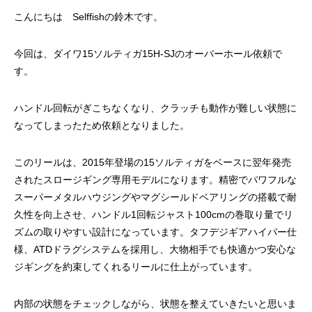
ッチ
こんにちは Selffishの鈴木です。
2024.06.23
2024.05.09
今回は、ダイワ15ソルティガ15H-SJのオーバーホール依頼で
す。
ハンドル回転がぎこちなくなり、クラッチも動作が難しい状態に
なってしまったため依頼となりました。
このリールは、2015年登場の15ソルティガをベースに翌年発売
されたスロージギング専用モデルになります。精密でパワフルな
スーパーメタルハウジングやマグシールドベアリングの搭載で耐
シマノ バンタム1000SGの1年点検
ダイワ スパルタンI
久性を向上させ、ハンドル1回転ジャスト100cmの巻取り量でリ
ール
ズムの取りやすい設計になっています。タフデジギアハイパー仕
2025.02.26
2024.10.31
様、ATDドラグシステムを採用し、大物相手でも快適かつ安心な
ジギングを約束してくれるリールに仕上がっています。
内部の状態をチェックしながら、状態を整えていきたいと思いま