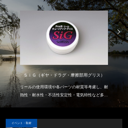
ＳｉＧ（ギヤ・ドラグ・摩擦部用グリス）
お得
リールの使用環境や各パーツの材質等考慮し、耐
セ
熱性・耐水性・不活性安定性・電気特性など多く
の
の要素において優れた特性を示すシリコン系グリ
ャ
スです。
ま
ギアのノイズの軽減、ドラグのスムーズな滑り出
い
イベント・取材
し、稼動部の長期にわたる潤滑を確保できます。
し