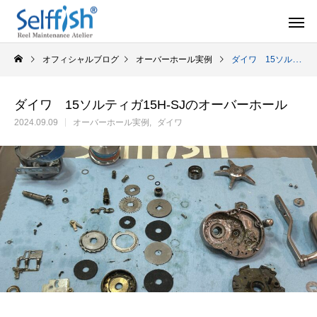
オフィシャルブログ
オーバーホール実例
ダイワ 15ソルティガ15H-SJのオーバーホール
ダイワ 15ソルティガ15H-SJのオーバーホール
2024.09.09
オーバーホール実例
ダイワ
リールの豆知識
オーバー
セルフメンテナンス用品
ラインを巻き込むときの工夫
シマノ スピニング
セルフメンテナンス用品（Selffishオリジナル）