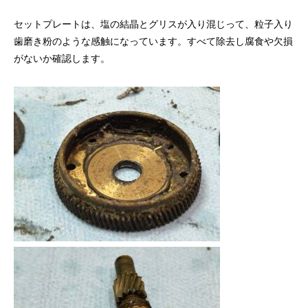
リールオーバーホール「マスタープログラ
Selffishが教え
ム」
（第22回）コラム
セットプレートは、塩の結晶とグリスが入り混じって、粒子入り
歯磨き粉のような感触になっています。すべて除去し腐食や欠損
2023.03.21
2023.02.06
がないか確認します。