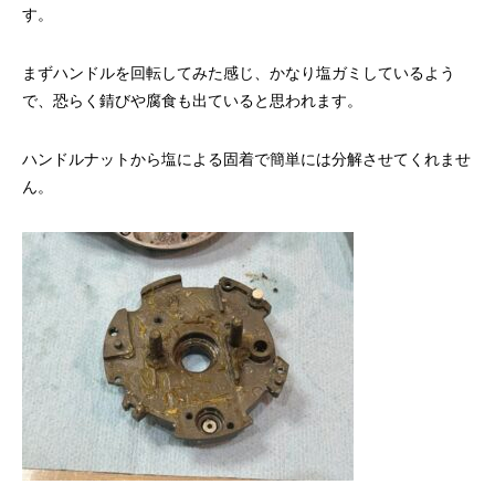
す。
まずハンドルを回転してみた感じ、かなり塩ガミしているよう
で、恐らく錆びや腐食も出ていると思われます。
ハンドルナットから塩による固着で簡単には分解させてくれませ
謹賀新年
BSフジ「名品再生
ん。
2026.01.01
2025.05.16