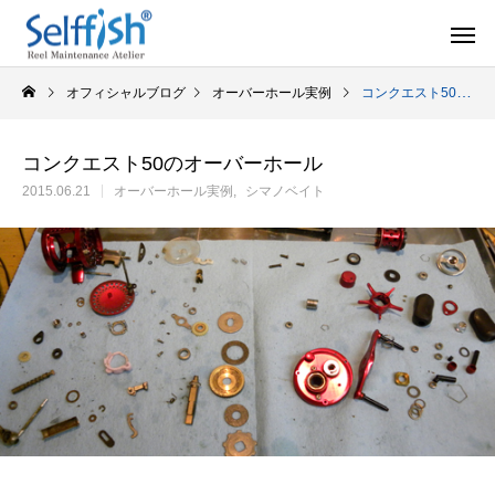
オフィシャルブログ
オーバーホール実例
コンクエスト50のオーバーホール
コンクエスト50のオーバーホール
2015.06.21
オーバーホール実例
シマノベイト
リールの豆知識
オーバー
セルフメンテナンス用品
ラインを巻き込むときの工夫
シマノ スピニング
セルフメンテナンス用品（Selffishオリジナル）