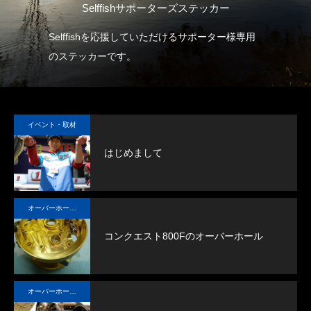
）
Selffishサポーターズステッカー
Ｍ
ホ・
Selffishを応援していただけるサポーター様専用
低
クロ
のステッカーです。
次
イ
各
て
イベント・取材
す
はじめまして
こ
る
オ
オーバーホール実例
の
品
コンクエスト800Fのオーバーホール
大
回
オーバーホール実例