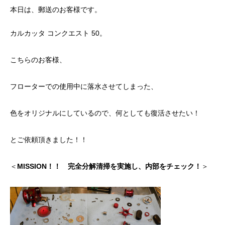
ッチ
本日は、郵送のお客様です。
2024.06.23
2024.05.09
カルカッタ コンクエスト 50。
こちらのお客様、
フローターでの使用中に落水させてしまった、
色をオリジナルにしているので、何としても復活させたい！
とご依頼頂きました！！
シマノ バンタム1000SGの1年点検
ダイワ スパルタンI
ール
＜
MISSION！！
完全分解清掃を実施し、内部をチェック！
＞
2025.02.26
2024.10.31