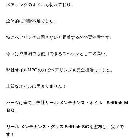
リールオーバーホール「マスタープログラ
Selffishが教え
ベアリングのオイルも切れており、
ム」
（第22回）コラム
2023.03.21
2023.02.06
全体的に潤滑不足でした。
特にベアリングは回さないと固着するので要注意です。
今回は成層圏でも使用できるスペックとして名高い、
弊社オイルMBOの力でベアリングも完全復活しました。
上質なオイルは固まりません！
パーツは全て、弊社
リール メンテナンス・オイル Selffish Ｍ
ＢＯ
、
リール メンテナンス・グリス Selffish SiG
を塗布し、完了で
す！