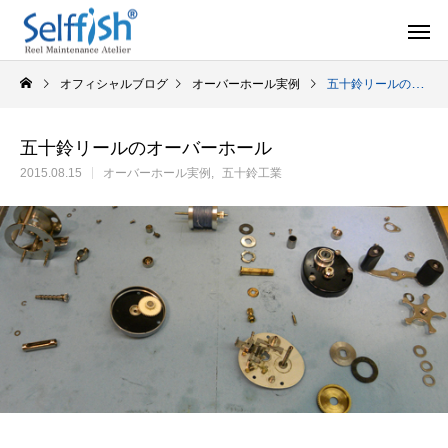
オフィシャルブログ
オーバーホール実例
五十鈴リールのオーバーホール
五十鈴リールのオーバーホール
2015.08.15
オーバーホール実例
五十鈴工業
リールの豆知識
オーバー
セルフメンテナンス用品
ラインを巻き込むときの工夫
シマノ スピニング
セルフメンテナンス用品（Selffishオリジナル）