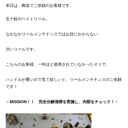
ッチ
本日は、郵送でご依頼のお客様です。
2024.06.23
2024.05.09
五十鈴のベイトリール。
なかなかリールメンテナンスではお目にかからない
渋いリールです。
こちらのお客様、一年ほど使用されていなかったそうで、
ハンドルが重いので見て欲しいと、リールメンテナンスのご依頼
シマノ バンタム1000SGの1年点検
ダイワ スパルタンI
です！
ール
2025.02.26
2024.10.31
＜
MISSION！！
完全分解清掃を実施し、内部をチェック！
＞