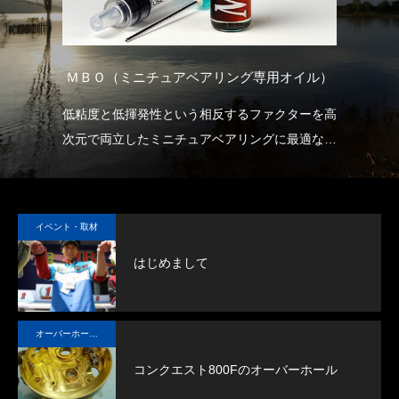
）
ＭＢＯ（ミニチュアベアリング専用オイル）
ホ・
低粘度と低揮発性という相反するファクターを高
リ
クロ
次元で両立したミニチュアベアリングに最適なオ
熱
イルです。
の
各部にさらさらと浸透していく（＝潤滑性が優れ
ス
ている）
ギ
イベント・取材
すぐに揮発しない（＝長く潤滑し続ける）
し
はじめまして
この本来相反する特性を、高い次元で両立してい
るのがMBOです。
オイル先進国アメリカにおける、トップグレード
オーバーホール実例
のオイルで、航空機にも使用されるMIL規格合格
品です。
コンクエスト800Fのオーバーホール
大まかな目安として、本品で中型リールを５～６