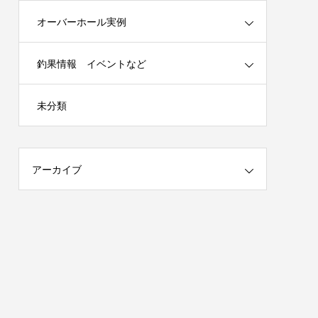
オーバーホール実例
釣果情報 イベントなど
春の陣）開
謹賀新年 2025年はチームを作ります！
未分類
（メンバー募集）
2025.01.04
アーカイブ