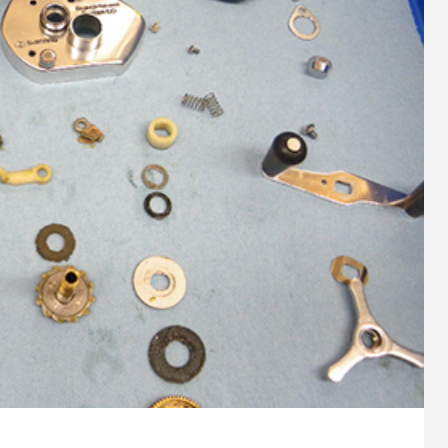
9
2023.10.26
スパルタンIC150Hのオーバーホ
シマノ 20メタニウムXGのベア
ューン
1
2024.10.24