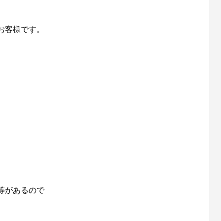
お客様です。
「名品再生」に再出演します
第56回霞ヶ浦クリーン大作戦（
催します！
6
2025.04.11
等があるので