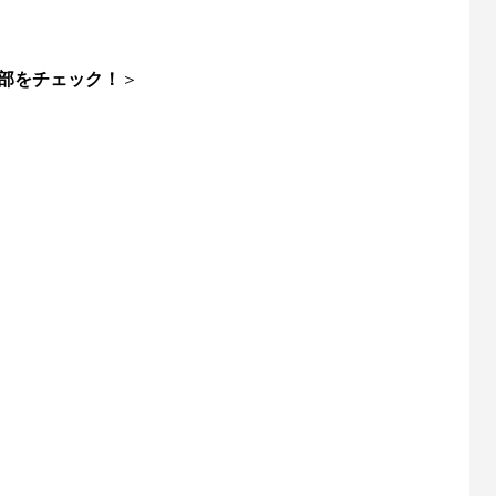
ishが教えるリールオーバーホール術
Selffishが教えるリールオーバー
回）コラム
（第21回）実践編（18ステラ⑤
6
2023.01.29
部をチェック！
＞