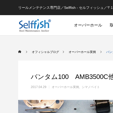
リールメンテナンス専門店／Selffish - セルフィッシュ／〒177-
オーバーホール
リールの豆知識
オフィシャルブログ
オーバーホール実例
バン
バンタム100 AMB350
2017.04.29
オーバーホール実例
シマノベイト
セルフメンテナンス用
ラインを巻き込むときの工夫
シマノ 
セルフメンテナンス用品（Selffish