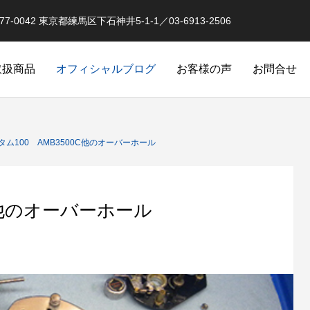
0042 東京都練馬区下石神井5-1-1／03-6913-2506
取扱商品
オフィシャルブログ
お客様の声
お問合せ
オーバーホール実例
釣果情報 イベントな
タム100 AMB3500C他のオーバーホール
0C他のオーバーホール
品
スピニングリールのローラークラ
クラッチ返りによるダメージ
オリジナル）
カスタム