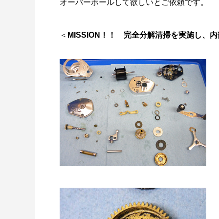
オーバーホールして欲しいとご依頼です。
リールオーバーホール「マスタープログラ
Selff
ム」
（第22
2023.03.21
2023.02.0
＜
MISSION！！
完全分解清掃を実施し、内