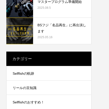
マスタープログラム準備開始
2025.08.5
2023.09.19
BSフジ「名品再生」に再出演し
ます
2025.05.16
カテゴリー
リングチ
シマノ21アンタレスDCXGLのオーバーホ
Selffishの軌跡
ール
2024.10.20
リールの豆知識
Selffishのおすすめ！