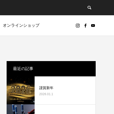
オンラインショップ
ど
リールオーバーホールに挑戦
最近の記事
謹賀新年
2026.01.1
カスタムパーツ
ギアノイズ（ゴリ感）について
ベアリング（Selffishオリジナル）