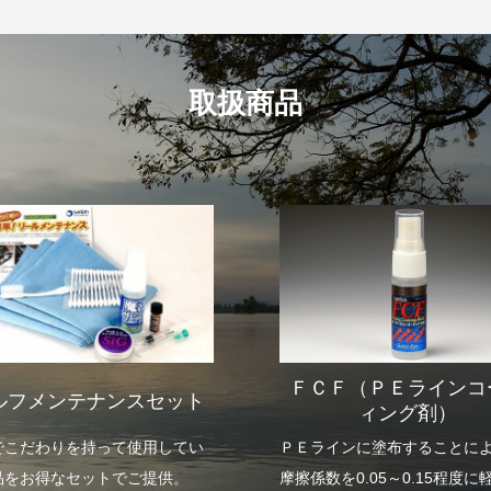
取扱商品
ＦＣＦ（ＰＥラインコ
ルフメンテナンスセット
ィング剤）
でこだわりを持って使用してい
ＰＥラインに塗布することに
品をお得なセットでご提供。
摩擦係数を0.05～0.15程度に