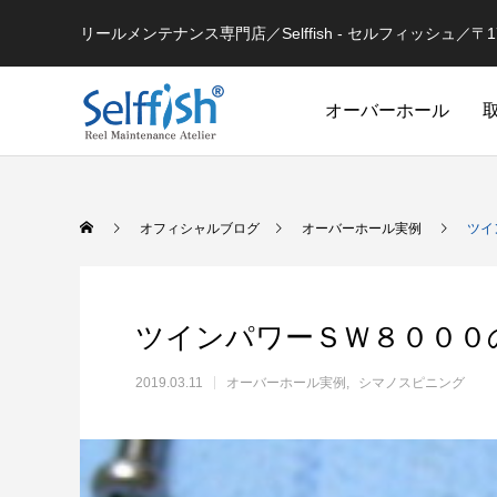
リールメンテナンス専門店／Selffish - セルフィッシュ／〒177-
オーバーホール
リールの豆知識
オフィシャルブログ
オーバーホール実例
ツイ
ツインパワーＳＷ８０００
2019.03.11
オーバーホール実例
シマノスピニング
セルフメンテナンス用
ラインを巻き込むときの工夫
シマノ 
セルフメンテナンス用品（Selffish