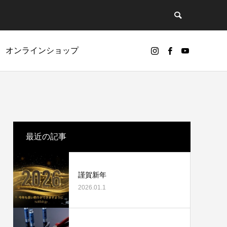
オンラインショップ
ど
リールオーバーホールに挑戦
最近の記事
謹賀新年
2026.01.1
カスタムパーツ
ギアノイズ（ゴリ感）について
ベアリング（Selffishオリジナル）