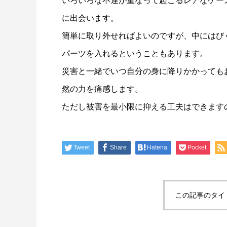
いろいろな不運が重なって起こるレアなケー
リールオーバーホール「マスタープログラ
Selff
ム」
（第22
に出会います。
2023.03.21
2023.02.0
簡単に取り外せればよいのですが、中にはび
パーツを入れるということもあります。
災害と一緒でいつ自分の身に降りかかっても
然の力を痛感します。
ただし被害を最小限に抑える工夫はできます
Tweet
Share
Hatena
Pocket
この記事のタイ