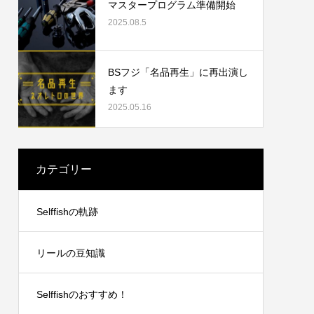
マスタープログラム準備開始
2025.08.5
2023.09.19
BSフジ「名品再生」に再出演し
ます
2025.05.16
カテゴリー
リングチ
シマノ21アンタレスDCXGLのオーバーホ
Selffishの軌跡
ール
2024.10.20
リールの豆知識
Selffishのおすすめ！