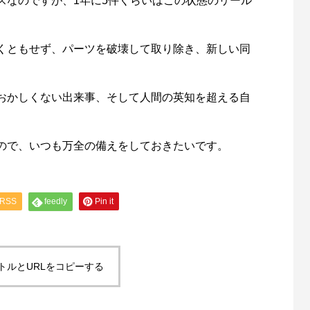
スなのですが、1年に5件くらいはこの状態のリール
ishが教えるリールオーバーホール術
Selffishが教えるリールオーバー
回）コラム
（第21回）実践編（18ステラ⑤
6
2023.01.29
くともせず、パーツを破壊して取り除き、新しい同
おかしくない出来事、そして人間の英知を超える自
ので、いつも万全の備えをしておきたいです。
RSS
feedly
Pin it
トルとURLをコピーする