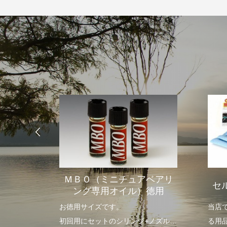
グ・摩
ＭＢＯ（ミニチュアベアリ
セ
）
ング専用オイル）徳用
ツの材質
お徳用サイズです。
当店
・不活性
初回用にセットのシリンジ+ノズルを
る用