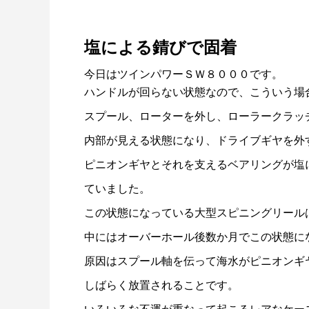
塩による錆びで固着
今日はツインパワーＳＷ８０００です。
ハンドルが回らない状態なので、こういう場
謹賀新年
BSフジ
スプール、ローターを外し、ローラークラッ
内部が見える状態になり、ドライブギヤを外
2026.01.01
2025.05.1
ピニオンギヤとそれを支えるベアリングが塩
ていました。
この状態になっている大型スピニングリール
中にはオーバーホール後数か月でこの状態に
原因はスプール軸を伝って海水がピニオンギ
しばらく放置されることです。