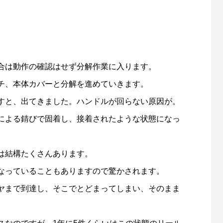
合は動作の確認はせず分解作業に入ります。
「名品再生」に再出演します
第56回霞ヶ浦クリーン大作戦（
チ、本体カバーと分解を進めていきます。
催します！
すと、出てきました。ハンドルが回らない原因が。
6
2025.04.11
による錆びで固着し、接着されたような状態になっ
は結構たくさんあります。
なっていることもありますので驚かされます。
ヤまで到達し、そこでとどまってしまい、そのまま