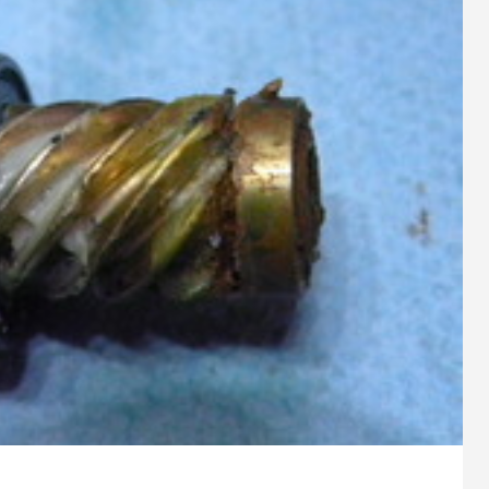
9
2023.10.26
スパルタンIC150Hのオーバーホ
シマノ 20メタニウムXGのベア
ューン
1
2024.10.24