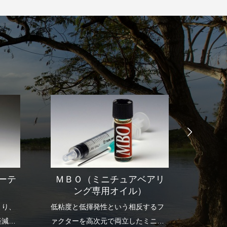
チュ
ーテ
ＭＢＯ（ミニチュアベアリ
（高
ング専用オイル）
より、
低粘度と低揮発性という相反するフ
大幅な
軽減
ァクターを高次元で両立したミニチ
上を実