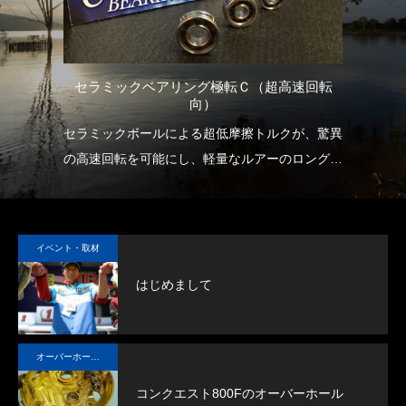
セラミックベアリング極転Ｃ（超高速回転
チ
）
向）
ホ・
セラミックボールによる超低摩擦トルクが、驚異
大
クロ
の高速回転を可能にし、軽量なルアーのロングキ
す
ャストを実現します。
また狙うタナまでのより早い到達を可能にし、早
い者勝ちの釣りに大きなアドバンテージをもたら
イベント・取材
します。
はじめまして
オーバーホール実例
コンクエスト800Fのオーバーホール