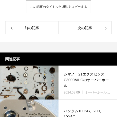
この記事のタイトルとURLをコピーする
前の記事
次の記事
謹賀新年
BSフジ「名品再生
2026.01.01
2025.05.16
関連記事
シマノ 21エクスセンス
C3000MHGのオーバーホー
ル
2024.08.09
オーバーホール実例
バンタム100SG、200、
10XSG