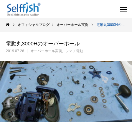
オフィシャルブログ
オーバーホール実例
電動丸3000Hのオーバーホール
電動丸3000Hのオーバーホール
2019.07.26
オーバーホール実例
シマノ電動
リールの豆知識
オーバー
セルフメンテナンス用品
ラインを巻き込むときの工夫
シマノ スピニング
セルフメンテナンス用品（Selffishオリジナル）