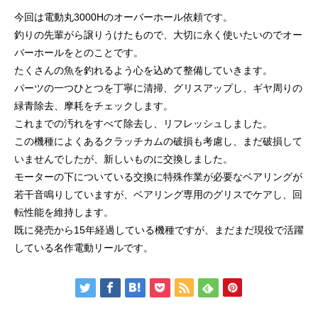
ッチ
今回は電動丸3000Hのオーバーホール依頼です。
2024.06.23
2024.05.09
釣りの先輩がら譲りうけたもので、大切に永く使いたいのでオー
バーホールをとのことです。
たくさんの魚を釣れるよう心を込めて整備していきます。
パーツの一つひとつを丁寧に清掃、グリスアップし、ギヤ周りの
緑青除去、摩耗をチェックします。
これまでの汚れをすべて除去し、リフレッシュしました。
この機種によくあるクラッチカムの破損も考慮し、まだ破損して
いませんでしたが、新しいものに交換しました。
モーターの下についている交換に特殊作業が必要なベアリングが
若干音鳴りしていますが、ベアリング専用のグリスでケアし、回
シマノ バンタム1000SGの1年点検
ダイワ スパルタンI
転性能を維持します。
ール
既に発売から15年経過している機種ですが、まだまだ現役で活躍
2025.02.26
2024.10.31
している名作電動リールです。