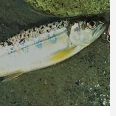
9
2023.10.26
スパルタンIC150Hのオーバーホ
シマノ 20メタニウムXGのベア
ューン
1
2024.10.24