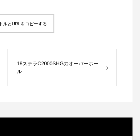
ishが教えるリールオーバーホール術
Selffishが教えるリールオーバー
回）コラム
（第21回）実践編（18ステラ⑤
6
2023.01.29
トルとURLをコピーする
18ステラC2000SHGのオーバーホー
ル