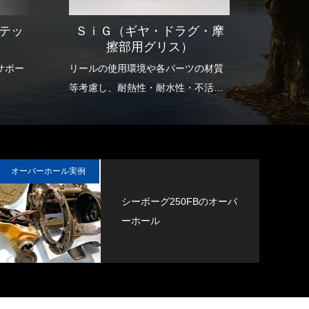
ステッ
ＳｉＧ（ギヤ・ドラグ・摩
ＭＢ
擦部用グリス）
るサポー
リールの使用環境や各パーツの材質
低粘度
。
等考慮し、耐熱性・耐水性・不活性
ァクタ
安定性・電気特性など多くの要素に
ュアベ
おいて優れた特性を示すシリコン系
す。
グリスです。
各部に
ギアのノイズの軽減、ドラグのスム
潤滑性
オーバーホール実例
ーズな滑り出し、稼動部の長期にわ
すぐに
シーボーグ250FBのオーバ
たる潤滑を確保できます。
ける）
ーホール
この本
で両立し
オイル
ップグ
も使用さ