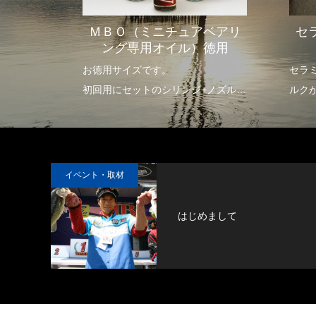
コーテ
ＭＢＯ（ミニチュアベアリ
セ
ング専用オイル）徳用
により、
お徳用サイズです。
セラ
度に軽減
初回用にセットのシリンジ+ノズルを
ルク
出と沈下
お持ちの方用です。
し、
す。
を実
度で長期
また
可能
イベント・取材
る部分
なア
ガイド
はじめまして
イントラ
快適なフ
だけま