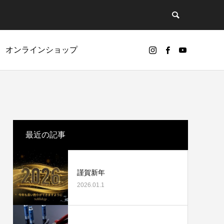
オンラインショップ
ど
リールオーバーホールに挑戦
最近の記事
謹賀新年
2026.01.1
カスタムパーツ
ギアノイズ（ゴリ感）について
ベアリング（Selffishオリジナル）