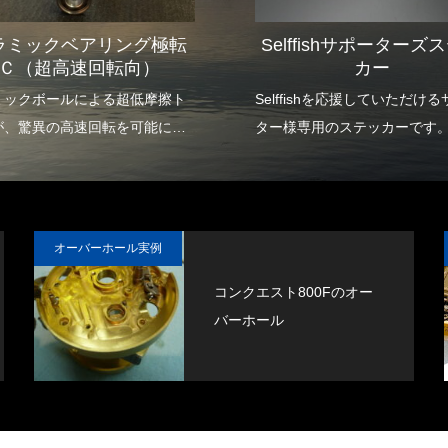
ラミックベアリング極転
Selffishサポーターズ
Ｃ（超高速回転向）
カー
ミックボールによる超低摩擦ト
Selffishを応援していただけ
が、驚異の高速回転を可能に
ター様専用のステッカーです
軽量なルアーのロングキャスト
現します。
狙うタナまでのより早い到達を
にし、早い者勝ちの釣りに大き
オーバーホール実例
ドバンテージをもたらします。
コンクエスト800Fのオー
バーホール