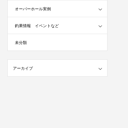
オーバーホール実例
釣果情報 イベントなど
春の陣）開
謹賀新年 2025年はチームを作ります！
未分類
（メンバー募集）
2025.01.04
アーカイブ