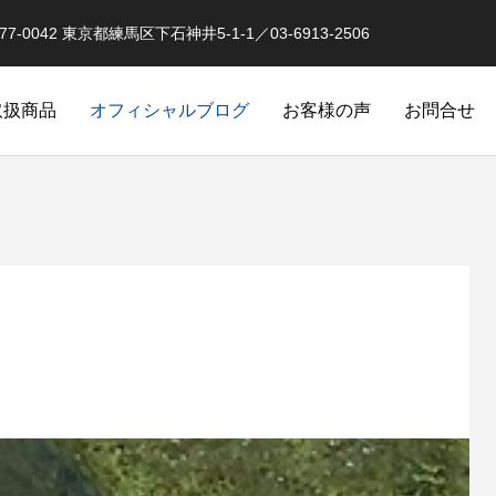
0042 東京都練馬区下石神井5-1-1／03-6913-2506
取扱商品
オフィシャルブログ
お客様の声
お問合せ
オーバーホール実例
釣果情報 イベントな
品
スピニングリールのローラークラ
クラッチ返りによるダメージ
オリジナル）
カスタム