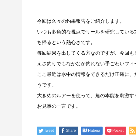
今回は久々の釣果報告をご紹介します。
いつも多角的な視点でリールを研究している
ち帰るという熱心さです。
謹賀新年
BSフジ
毎回結果を出してくる方なのですが、今回も
2026.01.01
2025.05.1
えさ釣りでもなかなか釣れない手ごわいフィ
ここ最近は水中の情報をできるだけ正確に、
うです。
大きめのルアーを使って、魚の本能を刺激す
お見事の一言です。
Tweet
Share
Hatena
Pocket