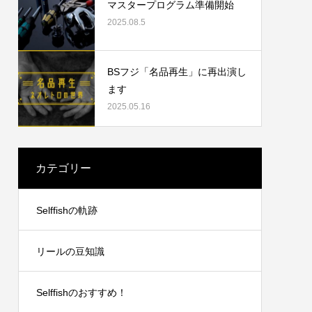
マスタープログラム準備開始
2025.08.5
2023.09.19
BSフジ「名品再生」に再出演し
ます
2025.05.16
カテゴリー
リングチ
シマノ21アンタレスDCXGLのオーバーホ
Selffishの軌跡
ール
2024.10.20
リールの豆知識
Selffishのおすすめ！