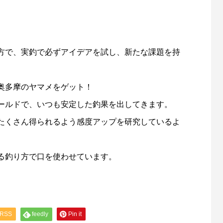
方で、実釣で必ずアイデアを試し、新たな課題を持
「名品再生」に再出演します
第56回霞ヶ浦クリーン大作戦（
催します！
奥多摩のヤマメをゲット！
6
2025.04.11
ールドで、いつも安定した釣果を出してきます。
たくさん得られるよう感度アップを研究しているよ
る釣り方で口を使わせています。
RSS
feedly
Pin it