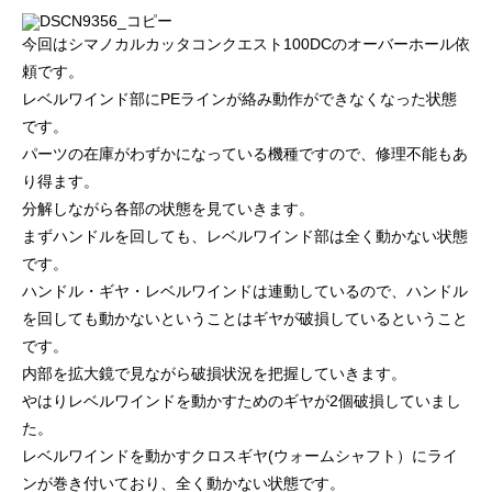
ッチ
2024.06.23
2024.05.09
今回はシマノカルカッタコンクエスト100DCのオーバーホール依
頼です。
レベルワインド部にPEラインが絡み動作ができなくなった状態
です。
パーツの在庫がわずかになっている機種ですので、修理不能もあ
り得ます。
分解しながら各部の状態を見ていきます。
まずハンドルを回しても、レベルワインド部は全く動かない状態
です。
ハンドル・ギヤ・レベルワインドは連動しているので、ハンドル
シマノ バンタム1000SGの1年点検
ダイワ スパルタンI
を回しても動かないということはギヤが破損しているということ
ール
です。
内部を拡大鏡で見ながら破損状況を把握していきます。
2025.02.26
2024.10.31
やはりレベルワインドを動かすためのギヤが2個破損していまし
た。
レベルワインドを動かすクロスギヤ(ウォームシャフト）にライ
ンが巻き付いており、全く動かない状態です。