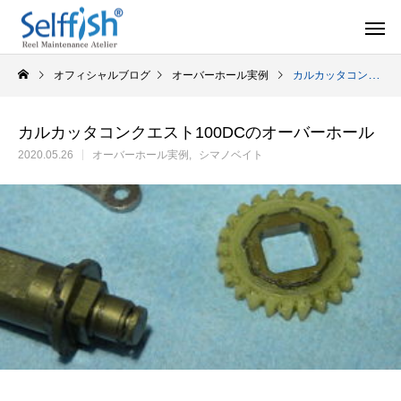
オフィシャルブログ
オーバーホール実例
カルカッタコンクエスト100DCのオーバーホール
カルカッタコンクエスト100DCのオーバーホール
2020.05.26
オーバーホール実例
シマノベイト
リールの豆知識
オーバー
セルフメンテナンス用品
ラインを巻き込むときの工夫
シマノ スピニング
セルフメンテナンス用品（Selffishオリジナル）