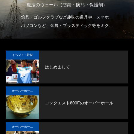
チ
魔法のヴェール（防錆・防汚・保護剤）
用
釣具・ゴルフクラブなど趣味の道具や、スマホ・
大
パソコンなど、金属・プラスティック等をミクロ
す
の膜でガードします。
イベント・取材
はじめまして
オーバーホール実例
コンクエスト800Fのオーバーホール
オーバーホール実例