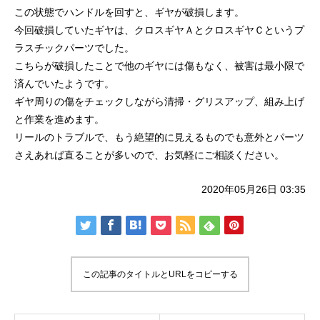
この状態でハンドルを回すと、ギヤが破損します。
今回破損していたギヤは、クロスギヤＡとクロスギヤＣというプ
ラスチックパーツでした。
こちらが破損したことで他のギヤには傷もなく、被害は最小限で
済んでいたようです。
ギヤ周りの傷をチェックしながら清掃・グリスアップ、組み上げ
謹賀新年
BSフジ「名品再生
と作業を進めます。
リールのトラブルで、もう絶望的に見えるものでも意外とパーツ
2026.01.01
2025.05.16
さえあれば直ることが多いので、お気軽にご相談ください。
2020年05月26日 03:35
この記事のタイトルとURLをコピーする