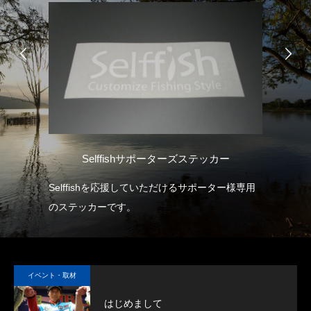
Ｍ
Selffishサポーターズステッカー
を
Selffishを応援していただけるサポーター様専用
お
の放
のステッカーです。
初
用
持続
イベント・取材
ロッ
はじめまして
イン