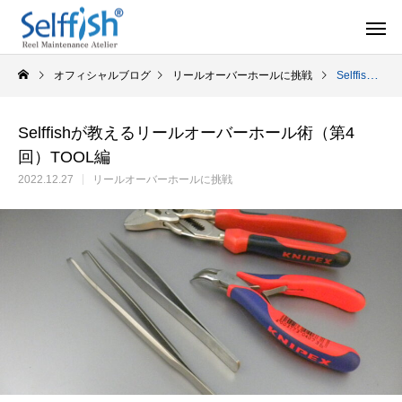
オフィシャルブログ
リールオーバーホールに挑戦
Selffishが教えるリールオーバーホール術（第4回）TOOL編
Selffishが教えるリールオーバーホール術（第4
回）TOOL編
リールの豆知識
オーバー
2022.12.27
リールオーバーホールに挑戦
セルフメンテナンス用品
ラインを巻き込むときの工夫
シマノ スピニング
セルフメンテナンス用品（Selffishオリジナル）