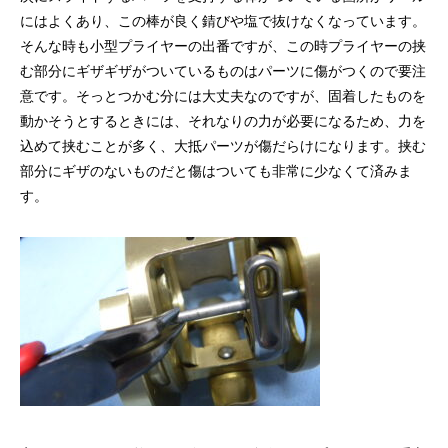
リールオーバーホール「マスタープログラ
Selffishが教え
にはよくあり、この棒が良く錆びや塩で抜けなくなっています。
ム」
（第22回）コラム
そんな時も小型プライヤーの出番ですが、この時プライヤーの挟
2023.03.21
2023.02.06
む部分にギザギザがついているものはパーツに傷がつくので要注
意です。そっとつかむ分には大丈夫なのですが、固着したものを
動かそうとするときには、それなりの力が必要になるため、力を
込めて挟むことが多く、大抵パーツが傷だらけになります。挟む
部分にギザのないものだと傷はついても非常に少なくて済みま
す。