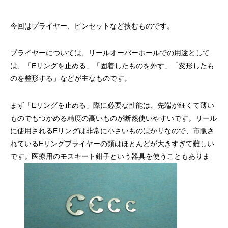
ッチ
2024.06.23
2024.05.09
今回はプライヤー、ピンセットなど挟むものです。
プライヤーについては、リールオーバーホールでの用途として
は、「Eリングを止める」「固着したものを外す」「変形したも
のを整形する」などが主なものです。
まず「Eリングを止める」際に必要な性能は、先端が細くて薄い
ものでもつかめる精度の高いものが断然使いやすいです。リール
に使用されるEリングは非常に小さいものばかリなので、市販さ
れているEリングプライヤーの類はほとんどが大きすぎて難しい
シマノ バンタム1000SGの1年点検
ダイワ スパルタンI
です。医療用のモスキート鉗子という器具を使うこともありま
ール
2025.02.26
2024.10.31