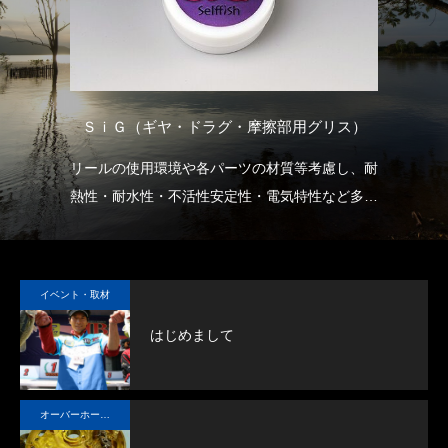
ル）
ＳｉＧ（ギヤ・ドラグ・摩擦部用グリス）
リールの使用環境や各パーツの材質等考慮し、耐
当
の方
熱性・耐水性・不活性安定性・電気特性など多く
な
の要素において優れた特性を示すシリコン系グリ
スです。
ギアのノイズの軽減、ドラグのスムーズな滑り出
イベント・取材
し、稼動部の長期にわたる潤滑を確保できます。
はじめまして
オーバーホール実例