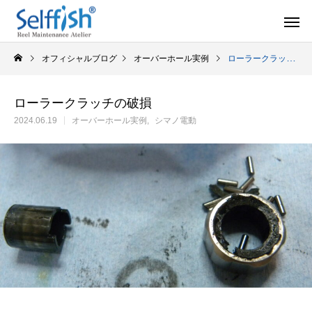
オフィシャルブログ
オーバーホール実例
ローラークラッチの破損
ローラークラッチの破損
2024.06.19
オーバーホール実例
シマノ電動
リールの豆知識
オーバー
セルフメンテナンス用品
ラインを巻き込むときの工夫
シマノ スピニング
セルフメンテナンス用品（Selffishオリジナル）