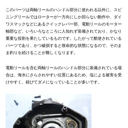
リールオーバーホール「マスタープログラ
Selffishが教え
このパーツは両軸リールのハンドル部分に使われる以外に、スピ
ム」
（第22回）コラム
ニングリールではローターが一方向にしか回らない動作や、ダイ
2023.03.21
2023.02.06
ワスマックなどにあるクイックレバー部、電動リールのモーター
軸部など、いろいろなところに人知れず装備されており、かなり
重要な役割を果たしているものです。したがって酷使されている
パーツであり、かつ破損すると致命的な状態になるので、そのま
ま釣りを続けることが難しくなります。
電動リールを含む両軸リールのハンドル部分に装備されている場
合は、海水にさらされやすい位置にあるため、塩による被害を受
けやすく、錆びてダメになっていることが多いです。