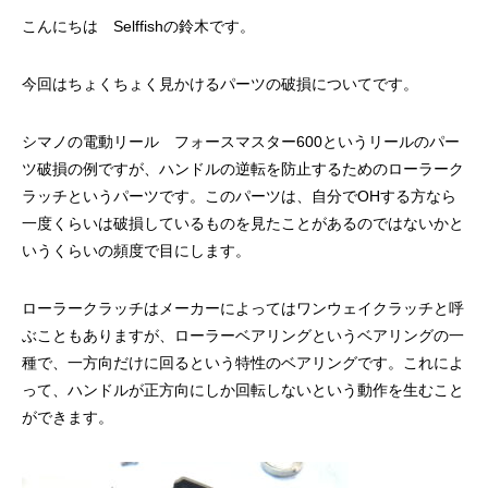
ッチ
こんにちは Selffishの鈴木です。
2024.06.23
2024.05.09
今回はちょくちょく見かけるパーツの破損についてです。
シマノの電動リール フォースマスター600というリールのパー
ツ破損の例ですが、ハンドルの逆転を防止するためのローラーク
ラッチというパーツです。このパーツは、自分でOHする方なら
一度くらいは破損しているものを見たことがあるのではないかと
いうくらいの頻度で目にします。
ローラークラッチはメーカーによってはワンウェイクラッチと呼
シマノ バンタム1000SGの1年点検
ダイワ スパルタンI
ぶこともありますが、ローラーベアリングというベアリングの一
ール
種で、一方向だけに回るという特性のベアリングです。これによ
2025.02.26
2024.10.31
って、ハンドルが正方向にしか回転しないという動作を生むこと
ができます。