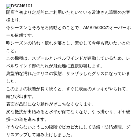
ッチ
2024.06.23
2024.05.09
開店当初より定期的にご利用いただいている常連さん筆頭のお客
様より、
今シーズンもそろそろ始動とのことで、AMB2500Cのオーバーホ
ール依頼です。
昨シーズンの汚れ・疲れを落とし、安心して今年も戦いたいとの
こと。
この機種は、スプールとレベルワインドが連動しているため、レ
ベルワインド部の汚れが飛距離に直接影響します。
典型的な汚れたグリスの状態、ザラザラしたグリスになっていま
した。
シマノ バンタム1000SGの1年点検
ダイワ スパルタンI
このままの状態が長く続くと、すぐに表面のメッキがやられて、
ール
錆びが出ます。
表面が凸凹になり動作がぎこちなくなります。
2025.02.26
2024.10.31
変な抵抗が出始めると水平が保てなくなり、引っ掛かり、ギヤ破
損への道を進みます。
そうならないようこの段階でピカピカにして防錆・防汚処理、グ
リスアップして組み上げしました。