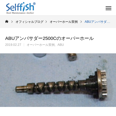
オフィシャルブログ
オーバーホール実例
ABUアンバサダー2500Cのオーバーホール
ABUアンバサダー2500Cのオーバーホール
2019.02.27
オーバーホール実例
ABU
リールの豆知識
オーバー
セルフメンテナンス用品
ラインを巻き込むときの工夫
シマノ スピニング
セルフメンテナンス用品（Selffishオリジナル）