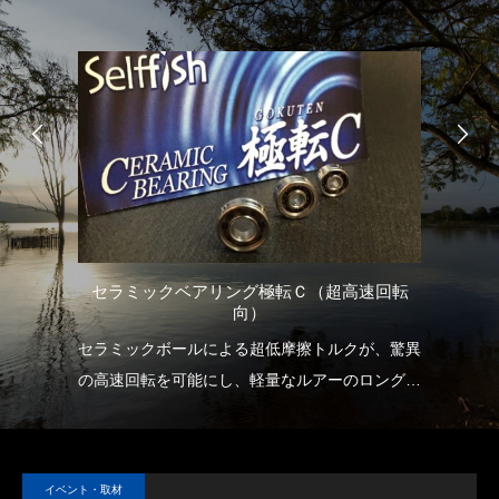
セラミックベアリング極転Ｃ（超高速回転
ル）
向）
を高
セラミックボールによる超低摩擦トルクが、驚異
当
なオ
の高速回転を可能にし、軽量なルアーのロングキ
な
ャストを実現します。
優れ
また狙うタナまでのより早い到達を可能にし、早
い者勝ちの釣りに大きなアドバンテージをもたら
イベント・取材