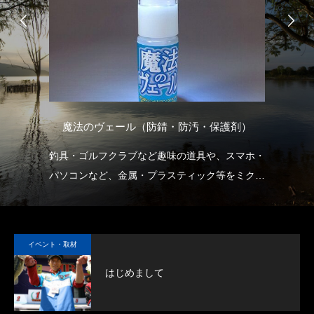
ル）
魔法のヴェール（防錆・防汚・保護剤）
釣具・ゴルフクラブなど趣味の道具や、スマホ・
セ
の方
パソコンなど、金属・プラスティック等をミクロ
の
の膜でガードします。
ャ
ま
い
イベント・取材
し
はじめまして