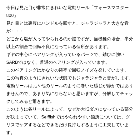
ッチ
今日は見た目が非常にきれいな電動リール「フォースマスター
2024.06.23
2024.05.09
800」
見た目とは裏腹にハンドルを回すと、ジャラジャラと大きな音
が・・・
どこから塩が入ってやられるのか謎ですが、当機種の場合、半分
以上の割合で回転不良になっている個所があります。
ギヤの中心にベアリングが入っているパーツで、錆びに強い
SARBではなく、普通のベアリングが入っています。
このベアリングはかなりの確率で回転ノイズを発しています。
この写真のようにきれいな状態でもジャラジャラと音がします。
電動リールは元々他のリールのように巻いた感じが静かではあり
シマノ バンタム1000SGの1年点検
ダイワ スパルタンI
ませんので、あまり気にならないと思いますが、分解してチェッ
ール
クしてみると驚きます。
2025.02.26
2024.10.31
このように各リールによって、なぜか大抵ダメになっている部分
が決まっていて、Selffishではやられやすい箇所については、グ
リスでケアするなどできるだけ長持ちするように工夫していま
す。