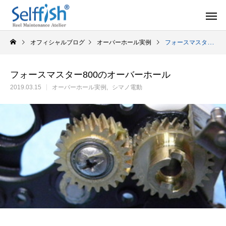
オフィシャルブログ
オーバーホール実例
フォースマスター800のオーバーホール
フォースマスター800のオーバーホール
2019.03.15
オーバーホール実例
シマノ電動
リールの豆知識
オーバー
セルフメンテナンス用品
ラインを巻き込むときの工夫
シマノ スピニング
セルフメンテナンス用品（Selffishオリジナル）