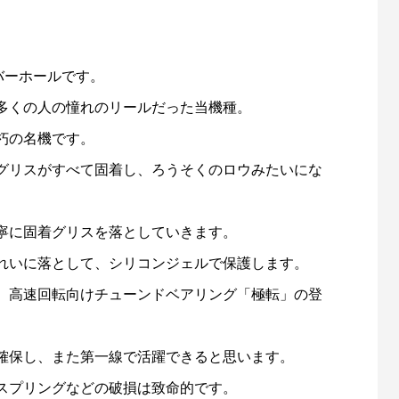
バーホールです。
多くの人の憧れのリールだった当機種。
「名品再生」に再出演します
第56回霞ヶ浦クリーン大作戦（
朽の名機です。
催します！
グリスがすべて固着し、ろうそくのロウみたいにな
6
2025.04.11
寧に固着グリスを落としていきます。
れいに落として、シリコンジェルで保護します。
、高速回転向けチューンドベアリング「極転」の登
確保し、また第一線で活躍できると思います。
スプリングなどの破損は致命的です。