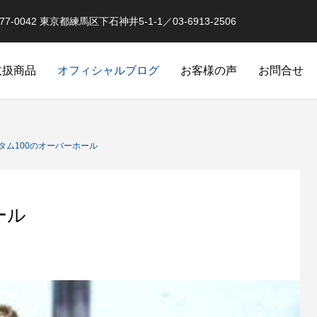
0042 東京都練馬区下石神井5-1-1／03-6913-2506
取扱商品
オフィシャルブログ
お客様の声
お問合せ
オーバーホール実例
釣果情報 イベントな
タム100のオーバーホール
ール
品
スピニングリールのローラークラ
クラッチ返りによるダメージ
オリジナル）
カスタム