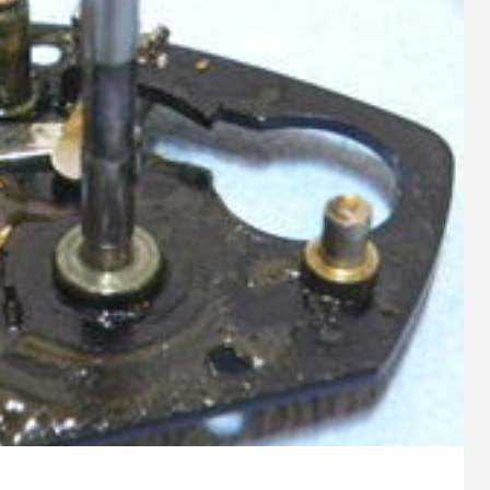
9
2023.10.26
スパルタンIC150Hのオーバーホ
シマノ 20メタニウムXGのベア
ューン
1
2024.10.24