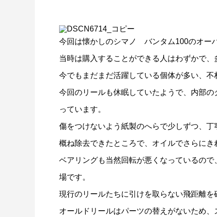
今回は懐かしのシマノ バンタム100のオー
当時は購入することができる人はわずかで、
謹賀新年
BSフジ
今でもまだまだ活躍している個体が多い、不
今回のリールも休眠していたようで、内部の
2026.01.01
2025.05.1
っています。
傷をつけないよう紙製のへらで少しずつ、丁
概ね除去できたところで、オイルでさらにき
ベアリングも当然回転が悪くなっているので
場です。
現行のリールたちに引けを取らない飛距離を
オールドリールはパーツの替えがないため、