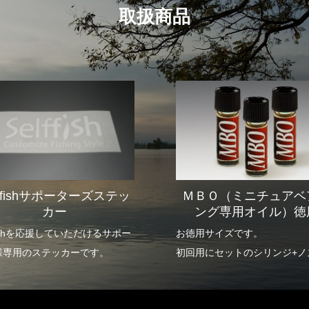
取扱商品
lffishサポーターズステッ
ＭＢＯ（ミニチュアベ
カー
ング専用オイル）徳
ffishを応援していただけるサポー
お徳用サイズです。
様専用のステッカーです。
初回用にセットのシリンジ+ノ
お持ちの方用です。