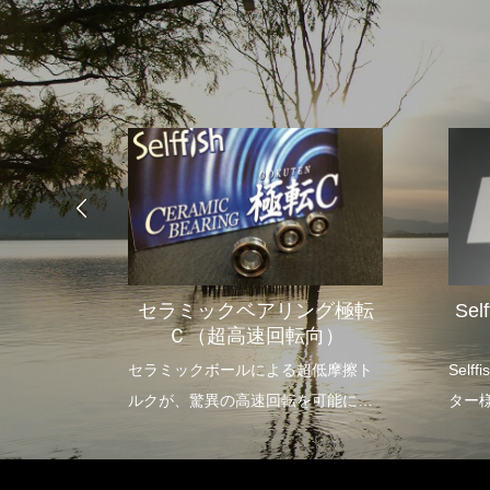
グ極転
セラミックベアリング極転
Se
ルベア
Ｃ（超高速回転向）
速度の向
セラミックボールによる超低摩擦ト
Sel
ルクが、驚異の高速回転を可能に
ター
し、軽量なルアーのロングキャスト
を実現します。