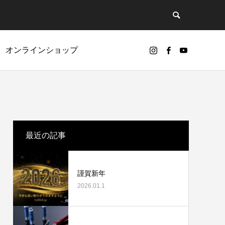
オンラインショップ
ど
リールオーバーホールに挑戦
最近の記事
謹賀新年
2026.01.1
カスタムパーツ
ギアノイズ（ゴリ感）について
ベアリング（Selffishオリジナル）