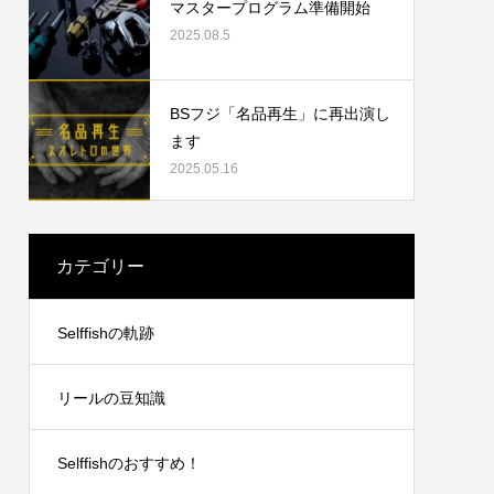
マスタープログラム準備開始
2025.08.5
2023.09.19
BSフジ「名品再生」に再出演し
ます
2025.05.16
カテゴリー
リングチ
シマノ21アンタレスDCXGLのオーバーホ
Selffishの軌跡
ール
2024.10.20
リールの豆知識
Selffishのおすすめ！