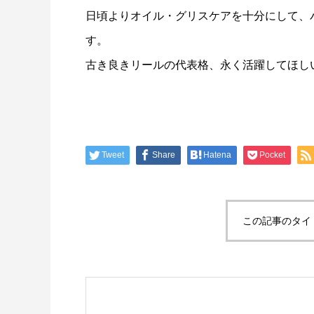
リールオーバーホール「マスタープログラ
Selff
日頃よりオイル・グリスケアを十分にして、
ム」
（第22
す。
2023.03.21
2023.02.0
古き良きリールの代表格、永く活躍してほし
Tweet
Share
Hatena
Pocket
この記事のタイ