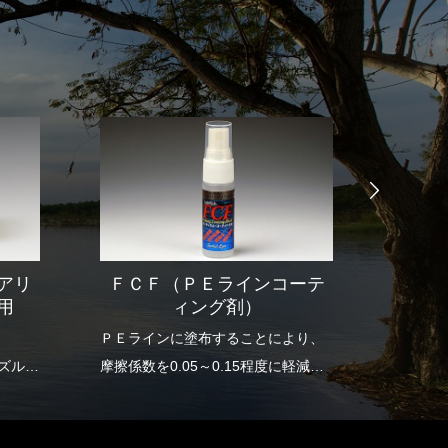
アリ
ＦＣＦ（ＰＥラインコーテ
セル
用
ィング剤）
ＰＥラインに塗布することにより、
当店で
ズルを
摩擦係数を0.05～0.15程度に軽減
る用品
し、スムーズなラインの放出と沈下
スピードの向上を実現します。