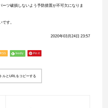
ishが教えるリールオーバーホール術
Selffishが教えるリールオーバー
パーツ破損しないよう予防措置が不可欠になりま
回）コラム
（第21回）実践編（18ステラ⑤
6
2023.01.29
いです。
2020年03月24日 23:57
RSS
feedly
Pin it
トルとURLをコピーする