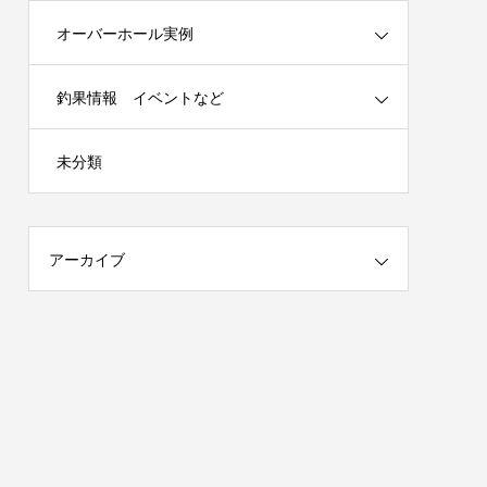
オーバーホール実例
釣果情報 イベントなど
春の陣）開
謹賀新年 2025年はチームを作ります！
未分類
（メンバー募集）
2025.01.04
アーカイブ