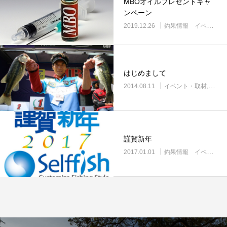
MBOオイルプレゼントキャ
ンペーン
2019.12.26
釣果情報 イベントなど
はじめまして
2014.08.11
イベント・取材
釣果
謹賀新年
2017.01.01
釣果情報 イベントなど