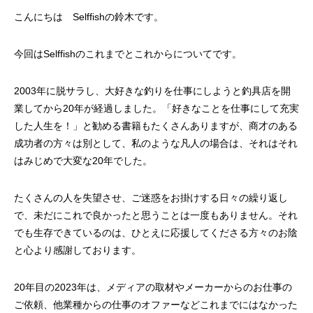
ッチ
こんにちは Selffishの鈴木です。
2024.06.23
2024.05.09
今回はSelffishのこれまでとこれからについてです。
2003年に脱サラし、大好きな釣りを仕事にしようと釣具店を開
業してから20年が経過しました。「好きなことを仕事にして充実
した人生を！」と勧める書籍もたくさんありますが、商才のある
成功者の方々は別として、私のような凡人の場合は、それはそれ
はみじめで大変な20年でした。
たくさんの人を失望させ、ご迷惑をお掛けする日々の繰り返し
シマノ バンタム1000SGの1年点検
ダイワ スパルタンI
で、未だにこれで良かったと思うことは一度もありません。それ
ール
でも生存できているのは、ひとえに応援してくださる方々のお陰
2025.02.26
2024.10.31
と心より感謝しております。
20年目の2023年は、メディアの取材やメーカーからのお仕事の
ご依頼、他業種からの仕事のオファーなどこれまでにはなかった