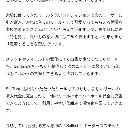
リールオーバーホール「マスタープログラ
Selffishが教え
ム」
（第22回）コラム
大切に使ってきたリールを良いコンディションで次のユーザーに
2023.03.21
2023.02.06
引き継ぎ、お気に入りのリールとして可愛がってもらえる循環を
実現できるシステムにしたいと考えています。使い捨て時代に終
止符を打ち、良いものを大切にして永く愛用するという形が拡が
り定着することを望んでいます。
メソッドやフィールドの変化により出番が少なくなったリール
を、Selffishがきっちりと整備して次のユーザーに繋ぐという流
れをこれからの常識とできるよう注力していきます。
Selffishにお譲りいただいたリールは下取りし、新しいリールの
購入代金に充当したり、他のリールのオーバーホール代金に充当
できるようにして、利用しやすい仕組みで活性化を図っていきま
す。
共感していただける方々専用の「Selffishサポーターズステッカ