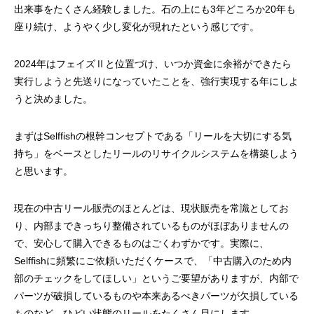
出来事をたくさん経験しました。石の上にも3年どころか20年も
座り続け、ようやく少し変化が現れたという感じです。
2024年はフェイズⅡと位置づけ、いつか資金に余裕ができたら
実行しようと先送りになっていたことを、強行実現する年にしよ
うと決めました。
謹賀新年
BSフジ「名品再生
まずはSelffishの根幹コンセプトである「リールを大切にする気
2026.01.01
2025.05.16
持ち」をベースとしたリールのリサイクルシステムを構築しよう
と思います。
現在の中古リール販売のほとんどは、現状販売を常識としてお
り、内部まできっちり整備されているものがほぼありませんの
で、安心して購入できるものはごくわずかです。実際に、
Selffishに頻繁にご依頼いただくケースで、「中古購入のため内
部のチェックをしてほしい」というご要望がありますが、内部で
パーツが破損しているものや本来あるべきパーツが欠損している
ものなど、ひどい状態のリールをたくさん目にします。