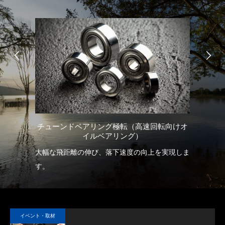
チューンドベアリング極転（高速回転向けオ
）
イルベアリング）
ホ・
大幅な飛距離の伸び、落下速度の向上を実現しま
当
クロ
す。
な
イベント・取材